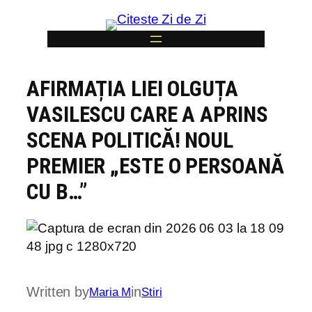
Skip
to
content
AFIRMAȚIA LIEI OLGUȚA
6
VASILESCU CARE A APRINS
SCENA POLITICĂ! NOUL
PREMIER „ESTE O PERSOANĂ
CU B…”
Written by
in
Maria M
Stiri