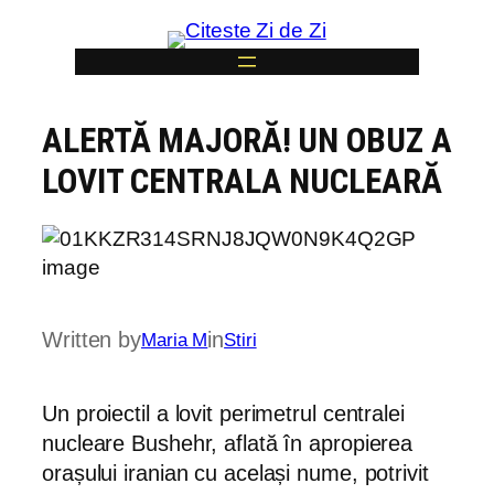
Skip
to
content
ALERTĂ MAJORĂ! UN OBUZ A
6
LOVIT CENTRALA NUCLEARĂ
Written by
in
Maria M
Stiri
Un proiectil a lovit perimetrul centralei
nucleare Bushehr, aflată în apropierea
orașului iranian cu același nume, potrivit