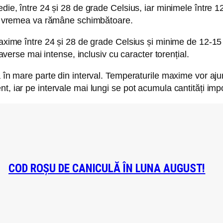
edie, între 24 și 28 de grade Celsius, iar minimele între 
iar vremea va rămâne schimbătoare.
maxime între 24 și 28 de grade Celsius și minime de 12-15 g
 averse mai intense, inclusiv cu caracter torențial.
ă în mare parte din interval. Temperaturile maxime vor aj
t, iar pe intervale mai lungi se pot acumula cantități imp
COD ROȘU DE CANICULĂ ÎN LUNA AUGUST!