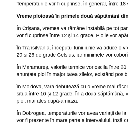
Temperaturile vor fi cuprinse, în general, între 18 
Vreme ploioasă în primele două săptămâni din
În Crișana, vremea va rămâne instabilă pe tot parc
vor fi cuprinse între 12 și 14 grade. Ploile vor ap
În Transilvania, începutul lunii iunie va aduce o v
20 și 26 de grade Celsius, iar minimele vor coborî
În Maramureș, valorile termice vor oscila între 20 
anunțate ploi în majoritatea zilelor, existând posib
În Moldova, vara debutează cu o vreme mai răcoroa
situa între 10 și 12 grade. În a doua săptămână, 
ploi, mai ales după-amiaza.
În Dobrogea, temperaturile vor avea variații de la 
vor fi prezente în mare parte a intervalului, însă c