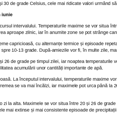
și 30 de grade Celsius, cele mai ridicate valori urmând să 
 iunie
ursul intervalului. Temperaturile maxime se vor situa înt
ărea aproape zilnic, iar în anumite zone se pot strânge ca
reme capricioasă, cu alternanțe termice și episoade repetat
 spre 10-13 grade. După-amiezile vor fi, în multe zile, mar
și 26 de grade pe timpul zilei, iar noaptea temperaturile 
ilitatea acumulării unor cantități importante de apă.
să. La începutul intervalului, temperaturile maxime vor 
vremea se va mai încălzi, iar maximele pot urca până la 
o zi la alta. Maximele se vor situa între 20 și 26 de grade 
ele mai extinse și mai consistente episoade de precipitații 