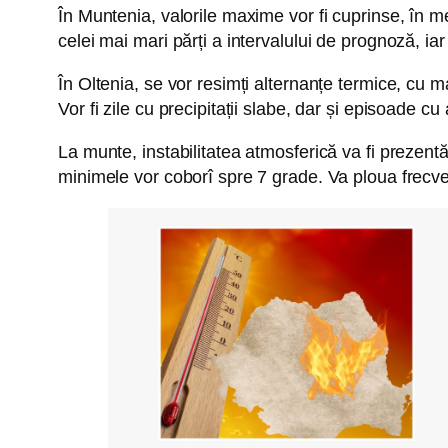
În Muntenia, valorile maxime vor fi cuprinse, în m
celei mai mari părți a intervalului de prognoză, 
În Oltenia, se vor resimți alternanțe termice, cu 
Vor fi zile cu precipitații slabe, dar și episoade cu
La munte, instabilitatea atmosferică va fi prezent
minimele vor coborî spre 7 grade. Va ploua frecven