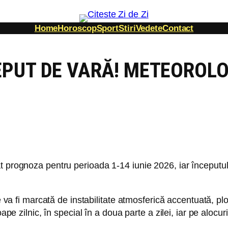
Home
Horoscop
Sport
Stiri
Vedete
Contact
EPUT DE VARĂ! METEOROL
t prognoza pentru perioada 1-14 iunie 2026, iar începutul 
e va fi marcată de instabilitate atmosferică accentuată, pl
oape zilnic, în special în a doua parte a zilei, iar pe aloc