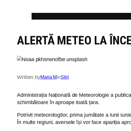
Skip
to
content
ALERTĂ METEO LA ÎNC
Written by
in
Maria M
Stiri
Administrația Națională de Meteorologie a publica
schimbătoare în aproape toată țara.
Potrivit meteorologilor, prima jumătate a lunii iuni
În multe regiuni, aversele își vor face apariția apr