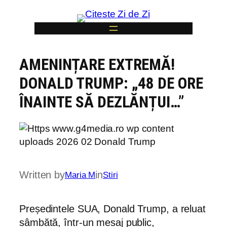
Skip
to
content
AMENINȚARE EXTREMĂ!
6
DONALD TRUMP: „48 DE ORE
ÎNAINTE SĂ DEZLĂNȚUI…”
Written by
in
Maria M
Stiri
Președintele SUA, Donald Trump, a reluat
sâmbătă, într-un mesaj public,