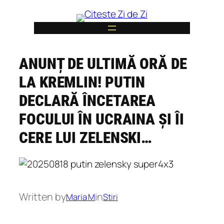
Skip
to
content
ANUNȚ DE ULTIMĂ ORĂ DE
6
LA KREMLIN! PUTIN
DECLARĂ ÎNCETAREA
FOCULUI ÎN UCRAINA ȘI ÎI
CERE LUI ZELENSKI…
Written by
in
Maria M
Stiri