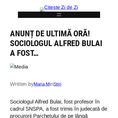
Skip
to
content
ANUNȚ DE ULTIMĂ ORĂ!
6
SOCIOLOGUL ALFRED BULAI
A FOST…
Written by
in
Maria M
Stiri
Sociologul Alfred Bulai, fost profesor în
cadrul SNSPA, a fost trimis în judecată de
procurorii Parchetului de pe lângă