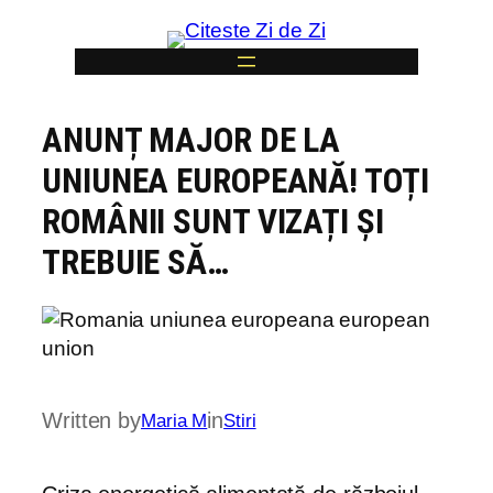
Skip
to
content
ANUNȚ MAJOR DE LA
6
UNIUNEA EUROPEANĂ! TOȚI
ROMÂNII SUNT VIZAȚI ȘI
TREBUIE SĂ…
Written by
in
Maria M
Stiri