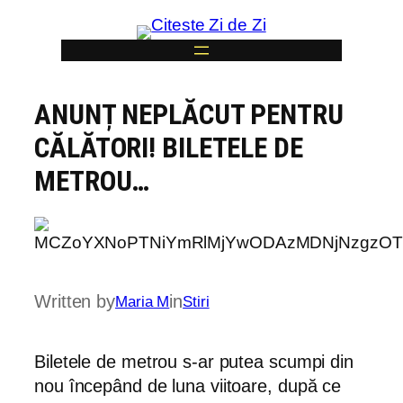
Skip
to
content
ANUNȚ NEPLĂCUT PENTRU
6
CĂLĂTORI! BILETELE DE
METROU…
Written by
in
Maria M
Stiri
Biletele de metrou s-ar putea scumpi din
nou începând de luna viitoare, după ce