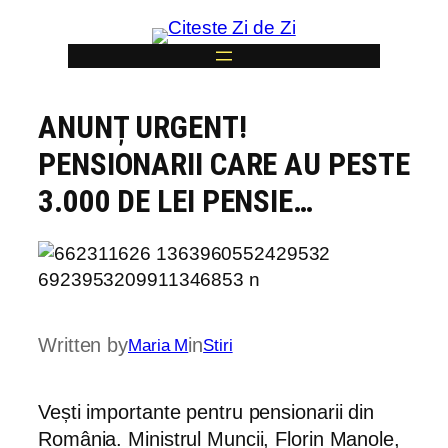
Skip
to
content
ANUNȚ URGENT!
6
PENSIONARII CARE AU PESTE
3.000 DE LEI PENSIE…
Written by
in
Maria M
Stiri
Vești importante pentru pensionarii din
România. Ministrul Muncii, Florin Manole,