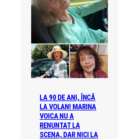
LA 90 DE ANI, ÎNCĂ
LA VOLAN! MARINA
VOICA NU A
RENUNTAT LA
SCENA, DAR NICI LA