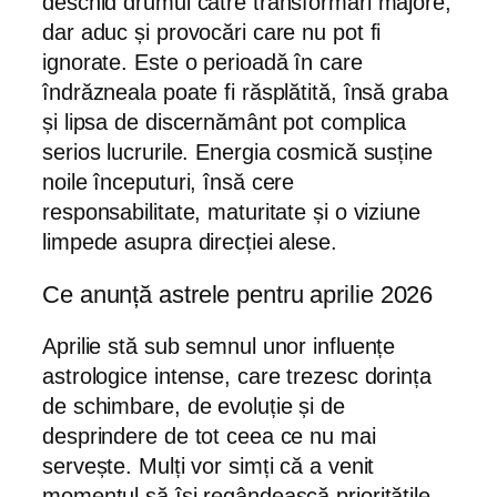
deschid drumul către transformări majore,
dar aduc și provocări care nu pot fi
ignorate. Este o perioadă în care
îndrăzneala poate fi răsplătită, însă graba
și lipsa de discernământ pot complica
serios lucrurile. Energia cosmică susține
noile începuturi, însă cere
responsabilitate, maturitate și o viziune
limpede asupra direcției alese.
Ce anunță astrele pentru aprilie 2026
Aprilie stă sub semnul unor influențe
astrologice intense, care trezesc dorința
de schimbare, de evoluție și de
desprindere de tot ceea ce nu mai
servește. Mulți vor simți că a venit
momentul să își regândească prioritățile,