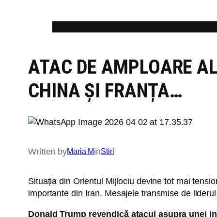
Skip
to
content
ATAC DE AMPLOARE AL
CHINA ȘI FRANȚA…
Written by
in
Maria M
Stiri
Situația din Orientul Mijlociu devine tot mai tensi
importante din Iran. Mesajele transmise de liderul 
Donald Trump revendică atacul asupra unei inf