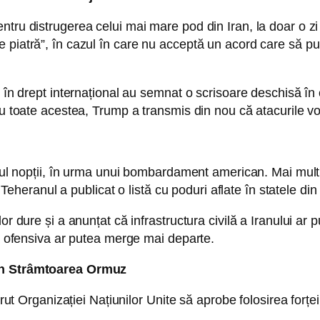
ntru distrugerea celui mai mare pod din Iran, la doar o 
piatră”, în cazul în care nu acceptă un acord care să pună
i în drept internațional au semnat o scrisoare deschisă în
Cu toate acestea, Trump a transmis din nou că atacurile vo
ursul nopții, în urma unui bombardament american. Mai mul
, Teheranul a publicat o listă cu poduri aflate în statele di
or dure și a anunțat că infrastructura civilă a Iranului ar 
că ofensiva ar putea merge mai departe.
din Strâmtoarea Ormuz
cerut Organizației Națiunilor Unite să aprobe folosirea forț