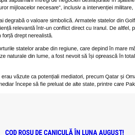
uror mijloacelor necesare”, inclusiv a intervenției milita
 mai degrabă o valoare simbolică. Armatele statelor din Gol
ență relevantă într-un conflict direct cu Iranul. De altfe
 forță drept nerealistă.
turile statelor arabe din regiune, care depind în mare măsu
ze naturale din lume, a fost nevoit să își oprească în tota
t erau văzute ca potențiali mediatori, precum Qatar și Oman
mediar începe să fie preluat de alte state, printre care Pak
COD ROȘU DE CANICULĂ ÎN LUNA AUGUST!