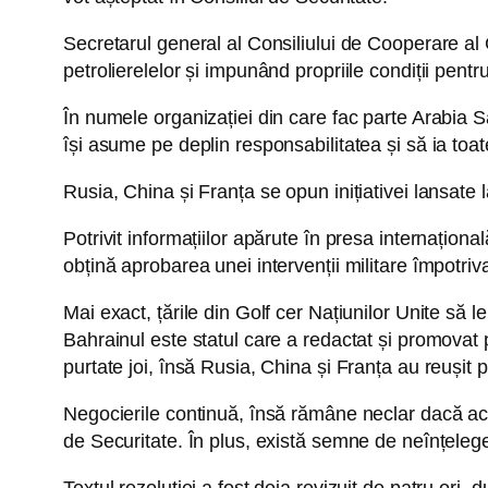
Secretarul general al Consiliului de Cooperare al
petrolierelelor și impunând propriile condiții pent
În numele organizației din care fac parte Arabia S
își asume pe deplin responsabilitatea și să ia toa
Rusia, China și Franța se opun inițiativei lansate
Potrivit informațiilor apărute în presa internațion
obțină aprobarea unei intervenții militare împotri
Mai exact, țările din Golf cer Națiunilor Unite să le
Bahrainul este statul care a redactat și promovat pr
purtate joi, însă Rusia, China și Franța au reușit
Negocierile continuă, însă rămâne neclar dacă acest
de Securitate. În plus, există semne de neînțelege
Textul rezoluției a fost deja revizuit de patru ori