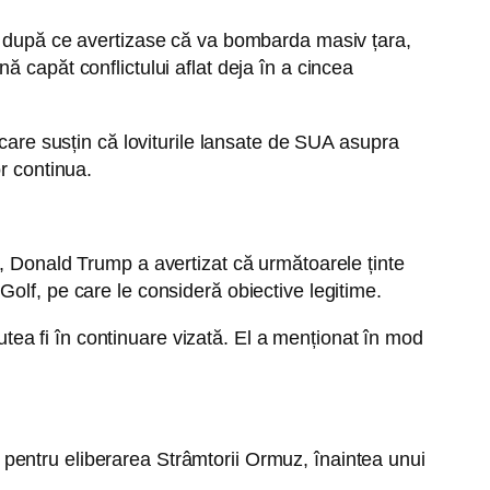
zi după ce avertizase că va bombarda masiv țara,
 capăt conflictului aflat deja în a cincea
 care susțin că loviturile lansate de SUA asupra
r continua.
t, Donald Trump a avertizat că următoarele ținte
n Golf, pe care le consideră obiective legitime.
putea fi în continuare vizată. El a menționat în mod
ei pentru eliberarea Strâmtorii Ormuz, înaintea unui