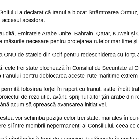
 Golfului a declarat că Iranul a blocat Strâmtoarea Ormuz
ru accesul acestora.
audită, Emiratele Arabe Unite, Bahrain, Qatar, Kuweit și O
te măsurile necesare pentru protejarea rutelor maritime și 
 la ONU de statele din Golf pentru redeschiderea cu forța
ală, cele trei state blochează în Consiliul de Securitate a
va Iranului pentru deblocarea acestei rute maritime extrem
 permită folosirea forței în raport cu Iranul, astfel încât t
oiectul de rezoluție, având sprijinul altor țări arabe din r
 până acum să oprească avansarea inițiativei.
ea vor schimba poziția celor trei state, mai ales în condi
re și între membrii nepermanenți ai Consiliului, ceea ce 
, după săptămâni întregi de negocieri desfășurate în spatel