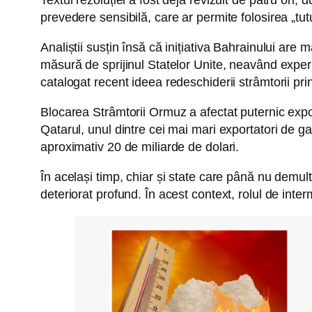
prevedere sensibilă, care ar permite folosirea „tut
Analiștii susțin însă că inițiativa Bahrainului are
măsură de sprijinul Statelor Unite, neavând experi
catalogat recent ideea redeschiderii strâmtorii prin
Blocarea Strâmtorii Ormuz a afectat puternic expor
Qatarul, unul dintre cei mai mari exportatori de ga
aproximativ 20 de miliarde de dolari.
În același timp, chiar și state care până nu demul
deteriorat profund. În acest context, rolul de inter