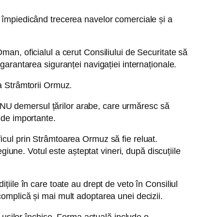
, împiedicând trecerea navelor comerciale și a
man, oficialul a cerut Consiliului de Securitate să
garantarea siguranței navigației internaționale.
 a Strâmtorii Ormuz.
l ONU demersul țărilor arabe, care urmăresc să
 de importante.
raficul prin Strâmtoarea Ormuz să fie reluat.
egiune. Votul este așteptat vineri, după discuțiile
țiile în care toate au drept de veto în Consiliul
complică și mai mult adoptarea unei decizii.
e ușilor închise. Forma actuală include o