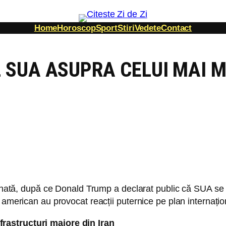
Home
Horoscop
Sport
Stiri
Vedete
Contact
 SUA ASUPRA CELUI MAI M
onată, după ce Donald Trump a declarat public că SUA se afl
american au provocat reacții puternice pe plan internațion
rastructuri majore din Iran