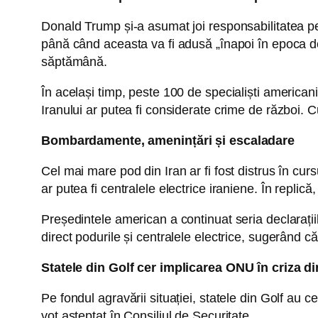
Donald Trump și-a asumat joi responsabilitatea pe
până când aceasta va fi adusă „înapoi în epoca de 
săptămână.
În același timp, peste 100 de specialiști american
Iranului ar putea fi considerate crime de război. 
Bombardamente, amenințări și escaladare
Cel mai mare pod din Iran ar fi fost distrus în c
ar putea fi centralele electrice iraniene. În replică
Președintele american a continuat seria declarațiil
direct podurile și centralele electrice, sugerând 
Statele din Golf cer implicarea ONU în criza 
Pe fondul agravării situației, statele din Golf au 
vot așteptat în Consiliul de Securitate.