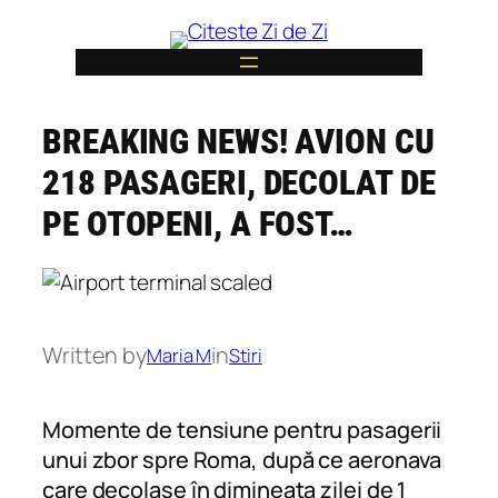
Skip
to
content
BREAKING NEWS! AVION CU
6
218 PASAGERI, DECOLAT DE
PE OTOPENI, A FOST…
Written by
in
Maria M
Stiri
Momente de tensiune pentru pasagerii
unui zbor spre Roma, după ce aeronava
care decolase în dimineața zilei de 1