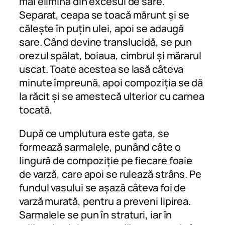
mai elimina din excesul de sare.
Separat, ceapa se toacă mărunt și se
călește în puțin ulei, apoi se adaugă
sare. Când devine translucidă, se pun
orezul spălat, boiaua, cimbrul și mărarul
uscat. Toate acestea se lasă câteva
minute împreună, apoi compoziția se dă
la răcit și se amestecă ulterior cu carnea
tocată.
După ce umplutura este gata, se
formează sarmalele, punând câte o
lingură de compoziție pe fiecare foaie
de varză, care apoi se rulează strâns. Pe
fundul vasului se așază câteva foi de
varză murată, pentru a preveni lipirea.
Sarmalele se pun în straturi, iar în