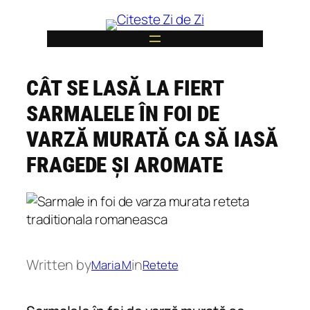
Skip
to
content
CÂT SE LASĂ LA FIERT
6
SARMALELE ÎN FOI DE
VARZĂ MURATĂ CA SĂ IASĂ
FRAGEDE ȘI AROMATE
Written by
in
Maria M
Retete