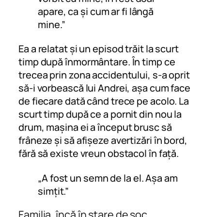
apare, ca și cum ar fi lângă
mine.”
Ea a relatat și un episod trăit la scurt
timp după înmormântare. În timp ce
trecea prin zona accidentului, s-a oprit
să-i vorbească lui Andrei, așa cum face
de fiecare dată când trece pe acolo. La
scurt timp după ce a pornit din nou la
drum, mașina ei a început brusc să
frâneze și să afișeze avertizări în bord,
fără să existe vreun obstacol în față.
„A fost un semn de la el. Așa am
simțit.”
Familia, încă în stare de șoc