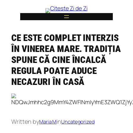
Skip
to
content
CE ESTE COMPLET INTERZIS
6
ÎN VINEREA MARE. TRADIȚIA
SPUNE CĂ CINE ÎNCALCĂ
REGULA POATE ADUCE
NECAZURI ÎN CASĂ
Written by
in
Maria M
Uncategorized