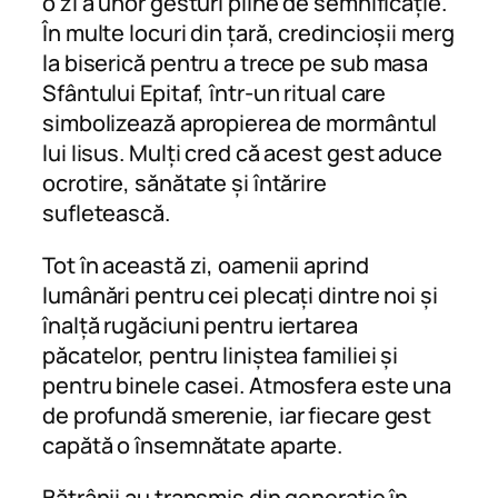
o zi a unor gesturi pline de semnificație.
În multe locuri din țară, credincioșii merg
la biserică pentru a trece pe sub masa
Sfântului Epitaf, într-un ritual care
simbolizează apropierea de mormântul
lui Iisus. Mulți cred că acest gest aduce
ocrotire, sănătate și întărire
sufletească.
Tot în această zi, oamenii aprind
lumânări pentru cei plecați dintre noi și
înalță rugăciuni pentru iertarea
păcatelor, pentru liniștea familiei și
pentru binele casei. Atmosfera este una
de profundă smerenie, iar fiecare gest
capătă o însemnătate aparte.
Bătrânii au transmis din generație în