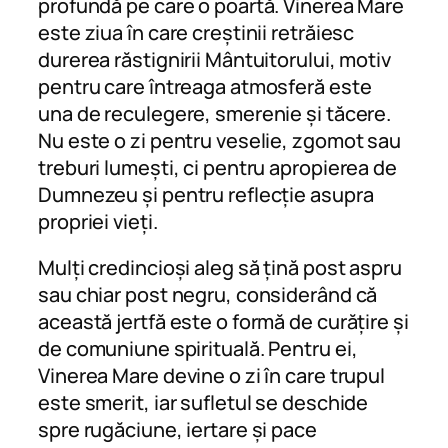
profundă pe care o poartă. Vinerea Mare
este ziua în care creștinii retrăiesc
durerea răstignirii Mântuitorului, motiv
pentru care întreaga atmosferă este
una de reculegere, smerenie și tăcere.
Nu este o zi pentru veselie, zgomot sau
treburi lumești, ci pentru apropierea de
Dumnezeu și pentru reflecție asupra
propriei vieți.
Mulți credincioși aleg să țină post aspru
sau chiar post negru, considerând că
această jertfă este o formă de curățire și
de comuniune spirituală. Pentru ei,
Vinerea Mare devine o zi în care trupul
este smerit, iar sufletul se deschide
spre rugăciune, iertare și pace