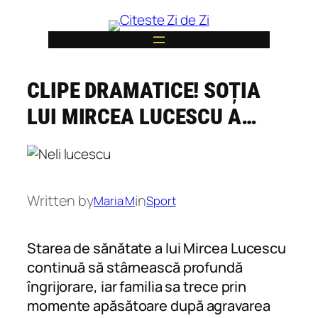
Skip
to
content
CLIPE DRAMATICE! SOȚIA
6
LUI MIRCEA LUCESCU A…
Written by
in
Maria M
Sport
Starea de sănătate a lui Mircea Lucescu
continuă să stârnească profundă
îngrijorare, iar familia sa trece prin
momente apăsătoare după agravarea