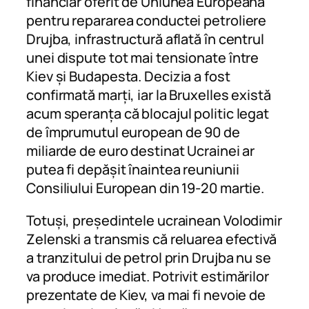
financiar oferit de Uniunea Europeană
pentru repararea conductei petroliere
Drujba, infrastructură aflată în centrul
unei dispute tot mai tensionate între
Kiev și Budapesta. Decizia a fost
confirmată marți, iar la Bruxelles există
acum speranța că blocajul politic legat
de împrumutul european de 90 de
miliarde de euro destinat Ucrainei ar
putea fi depășit înaintea reuniunii
Consiliului European din 19-20 martie.
Totuși, președintele ucrainean Volodimir
Zelenski a transmis că reluarea efectivă
a tranzitului de petrol prin Drujba nu se
va produce imediat. Potrivit estimărilor
prezentate de Kiev, va mai fi nevoie de