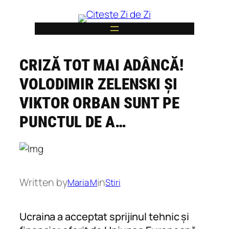
Skip
to
content
CRIZĂ TOT MAI ADÂNCĂ!
6
VOLODIMIR ZELENSKI ȘI
VIKTOR ORBAN SUNT PE
PUNCTUL DE A…
Written by
in
Maria M
Stiri
Ucraina a acceptat sprijinul tehnic și