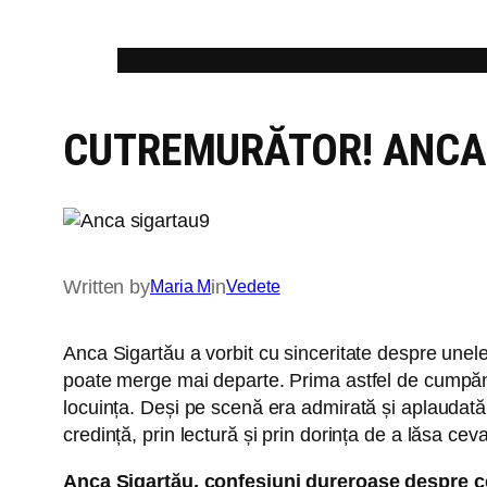
Skip
to
content
CUTREMURĂTOR! ANCA
Written by
in
Maria M
Vedete
Anca Sigartău a vorbit cu sinceritate despre unele
poate merge mai departe. Prima astfel de cumpănă a 
locuința. Deși pe scenă era admirată și aplaudată, î
credință, prin lectură și prin dorința de a lăsa cev
Anca Sigartău, confesiuni dureroase despre c