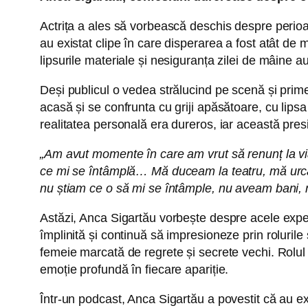
Actrița a ales să vorbească deschis despre perioa
au existat clipe în care disperarea a fost atât de m
lipsurile materiale și nesiguranța zilei de mâine a
Deși publicul o vedea strălucind pe scenă și primea
acasă și se confrunta cu griji apăsătoare, cu lips
realitatea personală era dureros, iar această presi
„Am avut momente în care am vrut să renunț la vi
ce mi se întâmplă… Mă duceam la teatru, mă urcam
nu știam ce o să mi se întâmple, nu aveam bani, 
Astăzi, Anca Sigartău vorbește despre acele experi
împlinită și continuă să impresioneze prin rolurile
femeie marcată de regrete și secrete vechi. Rolul 
emoție profundă în fiecare apariție.
Într-un podcast, Anca Sigartău a povestit că au e