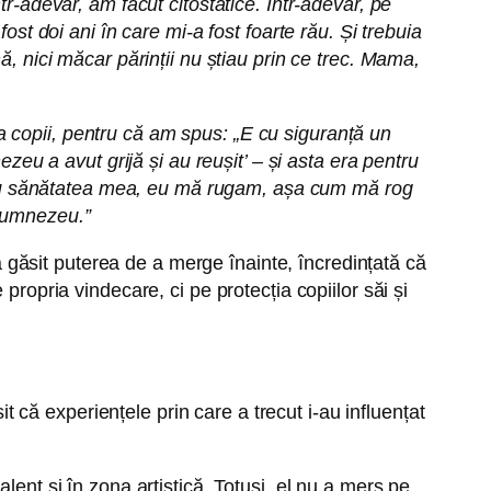
r-adevăr, am făcut citostatice. Într-adevăr, pe
ost doi ani în care mi-a fost foarte rău. Și trebuia
ă, nici măcar părinții nu știau prin ce trec. Mama,
 copii, pentru că am spus: „E cu siguranță un
ezeu a avut grijă și au reușit’ – și asta era pentru
ru sănătatea mea, eu mă rugam, așa cum mă rog
 Dumnezeu.”
 a găsit puterea de a merge înainte, încredințată că
propria vindecare, ci pe protecția copiilor săi și
it că experiențele prin care a trecut i-au influențat
lent și în zona artistică. Totuși, el nu a mers pe