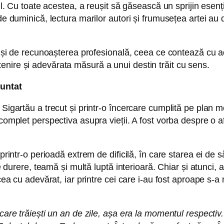
l. Cu toate acestea, a reușit să găsească un sprijin esențial
de duminică, lectura marilor autori și frumusețea artei au 
me și de recunoașterea profesională, ceea ce contează cu ad
nire și adevărata măsură a unui destin trăit cu sens.
runtat
Sigartău a trecut și printr-o încercare cumplită pe plan m
 complet perspectiva asupra vieții. A fost vorba despre o 
 printr-o perioadă extrem de dificilă, în care starea ei d
de durere, teamă și multă luptă interioară. Chiar și atunci,
recea cu adevărat, iar printre cei care i-au fost aproape s
 care trăiești un an de zile, așa era la momentul respectiv