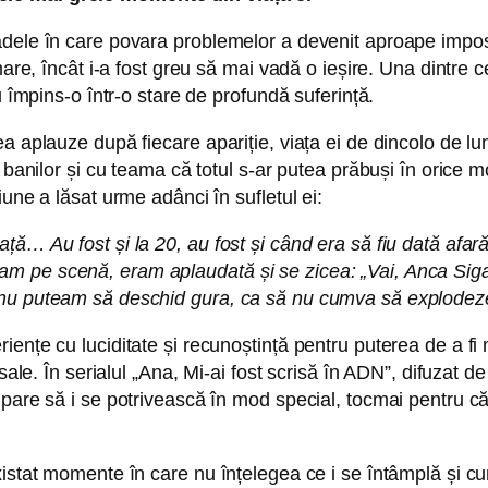
dele în care povara problemelor a devenit aproape imposibi
are, încât i-a fost greu să mai vadă o ieșire. Una dintre ce
u împins-o într-o stare de profundă suferință.
 aplauze după fiecare apariție, viața ei de dincolo de lum
a banilor și cu teama că totul s-ar putea prăbuși în orice 
une a lăsat urme adânci în sufletul ei:
ață… Au fost și la 20, au fost și când era să fiu dată a
 pe scenă, eram aplaudată și se zicea: „Vai, Anca Sigar
nu puteam să deschid gura, ca să nu cumva să explodeze 
ențe cu luciditate și recunoștință pentru puterea de a fi
 sale. În serialul „Ana, Mi-ai fost scrisă în ADN”, difuzat 
pare să i se potrivească în mod special, tocmai pentru că 
xistat momente în care nu înțelegea ce i se întâmplă și c