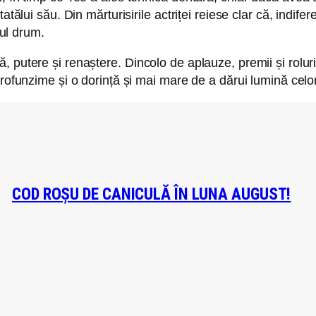
atălui său. Din mărturisirile actriței reiese clar că, indif
iul drum.
 putere și renaștere. Dincolo de aplauze, premii și roluri
rofunzime și o dorință și mai mare de a dărui lumină celor 
COD ROȘU DE CANICULĂ ÎN LUNA AUGUST!