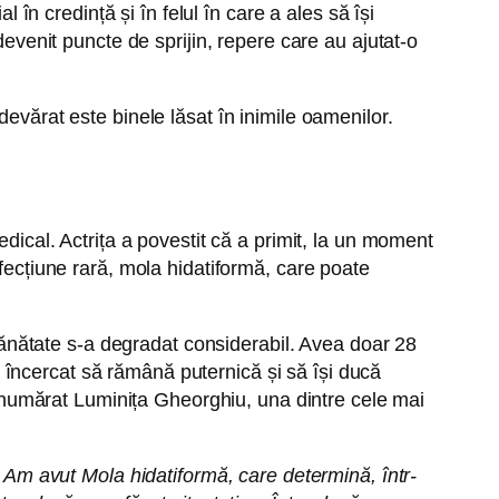
 în credință și în felul în care a ales să își
devenit puncte de sprijin, repere care au ajutat-o
evărat este binele lăsat în inimile oamenilor.
edical. Actrița a povestit că a primit, la un moment
afecțiune rară, mola hidatiformă, care poate
e sănătate s-a degradat considerabil. Avea doar 28
 a încercat să rămână puternică și să își ducă
-a numărat Luminița Gheorghiu, una dintre cele mai
. Am avut Mola hidatiformă, care determină, într-