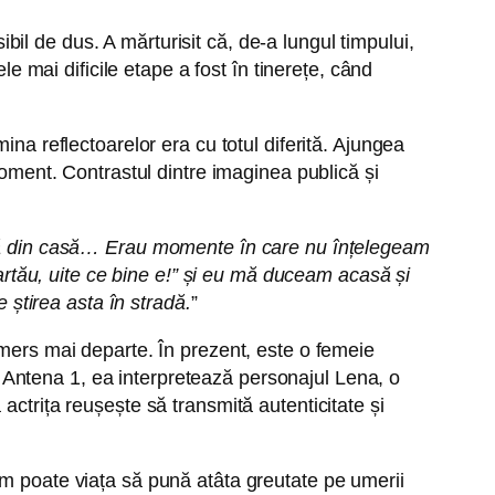
l de dus. A mărturisit că, de-a lungul timpului,
le mai dificile etape a fost în tinerețe, când
ina reflectoarelor era cu totul diferită. Ajungea
moment. Contrastul dintre imaginea publică și
fară din casă… Erau momente în care nu înțelegeam
tău, uite ce bine e!” și eu mă duceam acasă și
știrea asta în stradă.
”
 mers mai departe. În prezent, este o femeie
de Antena 1, ea interpretează personajul Lena, o
actrița reușește să transmită autenticitate și
um poate viața să pună atâta greutate pe umerii