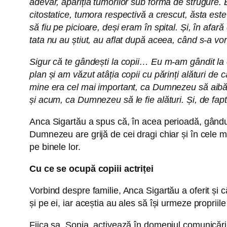
adevăr, apariția tumorilor sub formă de strugure. E
citostatice, tumora respectivă a crescut, ăsta este
să fiu pe picioare, deși eram în spital. Și, în afa
tata nu au știut, au aflat după aceea, când s-a vor
Sigur că te gândești la copii… Eu m-am gândit la
plan și am văzut atâția copii cu părinți alături de 
mine era cel mai important, ca Dumnezeu să aib
și acum, ca Dumnezeu să le fie alături. Și, de fa
Anca Sigartău a spus că, în acea perioadă, gândul l
Dumnezeu are grijă de cei dragi chiar și în cele ma
pe binele lor.
Cu ce se ocupă copiii actriței
Vorbind despre familie, Anca Sigartău a oferit și câ
și pe ei, iar aceștia au ales să își urmeze propriil
Fiica sa, Sonia, activează în domeniul comunicării,