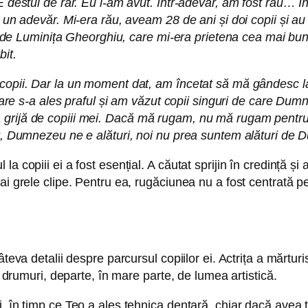
 destul de rar. Eu l-am avut. Într-adevăr, am fost rău… Înt
 un adevăr. Mi-era rău, aveam 28 de ani și doi copii și au f
ră de Luminița Gheorghiu, care mi-era prietena cea mai bun
bit.
 copii. Dar la un moment dat, am încetat să mă gândesc la
care s-a ales praful și am văzut copii singuri de care Dumn
ă grijă de copiii mei. Dacă mă rugam, nu mă rugam pent
pt, Dumnezeu ne e alături, noi nu prea suntem alături de
a copiii ei a fost esențial. A căutat sprijin în credință și
i grele clipe. Pentru ea, rugăciunea nu a fost centrată pe 
teva detalii despre parcursul copiilor ei. Actrița a mărturis
e drumuri, departe, în mare parte, de lumea artistică.
 în timp ce Teo a ales tehnica dentară, chiar dacă avea ta