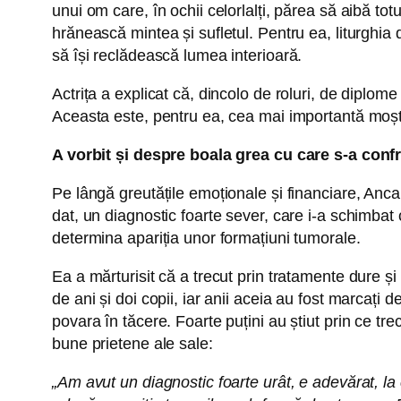
unui om care, în ochii celorlalți, părea să aibă totu
hrănească mintea și sufletul. Pentru ea, liturghia 
să își reclădească lumea interioară.
Actrița a explicat că, dincolo de roluri, de diplo
Aceasta este, pentru ea, cea mai importantă moște
A vorbit și despre boala grea cu care s-a conf
Pe lângă greutățile emoționale și financiare, Anca 
dat, un diagnostic foarte sever, care i-a schimbat
determina apariția unor formațiuni tumorale.
Ea a mărturisit că a trecut prin tratamente dure și
de ani și doi copii, iar anii aceia au fost marcați 
povara în tăcere. Foarte puțini au știut prin ce t
bune prietene ale sale:
„Am avut un diagnostic foarte urât, e adevărat, la