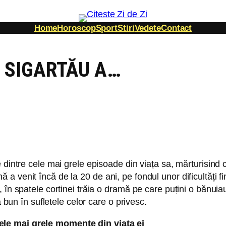
Home
Horoscop
Sport
Stiri
Vedete
Contact
 SIGARTĂU A…
 dintre cele mai grele episoade din viața sa, mărturisind
venit încă de la 20 de ani, pe fondul unor dificultăți fin
n spatele cortinei trăia o dramă pe care puțini o bănuiau. Î
a bun în sufletele celor care o privesc.
ele mai grele momente din viața ei