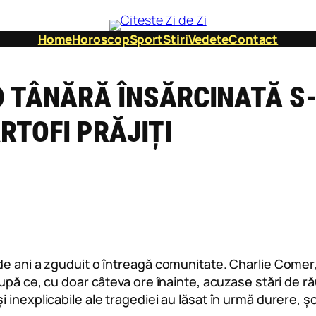
Home
Horoscop
Sport
Stiri
Vedete
Contact
O TÂNĂRĂ ÎNSĂRCINATĂ S-
RTOFI PRĂJIȚI
de ani a zguduit o întreagă comunitate. Charlie Comer
upă ce, cu doar câteva ore înainte, acuzase stări de ră
inexplicabile ale tragediei au lăsat în urmă durere, șo