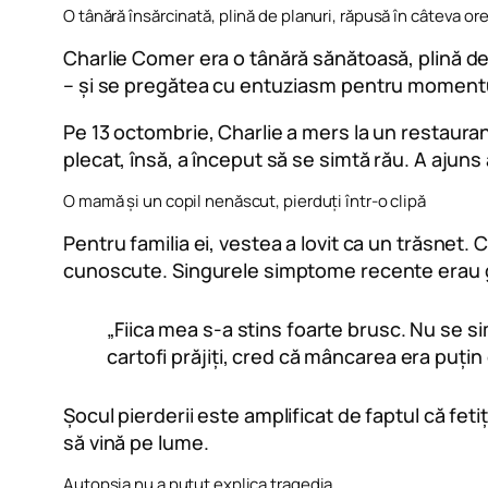
O tânără însărcinată, plină de planuri, răpusă în câteva or
Charlie Comer era o tânără sănătoasă, plină de 
– și se pregătea cu entuziasm pentru momentul
Pe 13 octombrie, Charlie a mers la un restauran
plecat, însă, a început să se simtă rău. A ajuns 
O mamă și un copil nenăscut, pierduți într-o clipă
Pentru familia ei, vestea a lovit ca un trăsnet
cunoscute. Singurele simptome recente erau gre
„Fiica mea s-a stins foarte brusc. Nu se s
cartofi prăjiți, cred că mâncarea era puți
Șocul pierderii este amplificat de faptul că fe
să vină pe lume.
Autopsia nu a putut explica tragedia