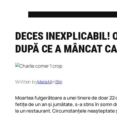
Skip
to
content
DECES INEXPLICABIL! 
DUPĂ CE A MÂNCAT CA
Written by
in
Maria M
Stiri
Moartea fulgerătoare a unei tinere de doar 22 
fetițe de un an și jumătate, s-a stins în somn d
la un restaurant. Circumstanțele neașteptate și 