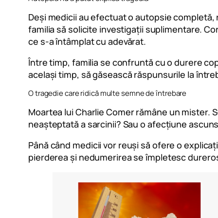
Deși medicii au efectuat o autopsie completă, r
familia să solicite investigații suplimentare. C
ce s-a întâmplat cu adevărat.
Între timp, familia se confruntă cu o durere co
același timp, să găsească răspunsurile la între
O tragedie care ridică multe semne de întrebare
Moartea lui Charlie Comer rămâne un mister. S-
neașteptată a sarcinii? Sau o afecțiune ascun
Până când medicii vor reuși să ofere o explicaț
pierderea și nedumerirea se împletesc durero