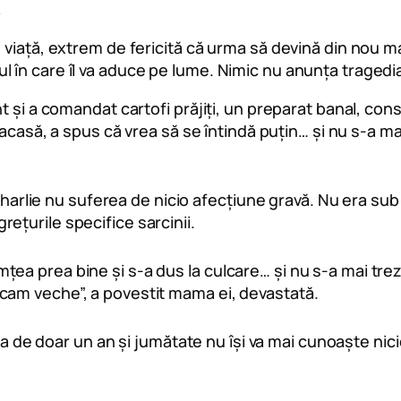
e
viață, extrem de fericită că urma să devină din nou ma
 în care îl va aduce pe lume. Nimic nu anunța tragedi
t și a comandat cartofi prăjiți, un preparat banal, co
acasă, a spus că vrea să se întindă puțin… și nu s-a mai
. Charlie nu suferea de nicio afecțiune gravă. Nu era 
țurile specifice sarcinii.
imțea prea bine și s-a dus la culcare… și nu s-a mai tr
n cam veche”, a povestit mama ei, devastată.
tița de doar un an și jumătate nu își va mai cunoaște n