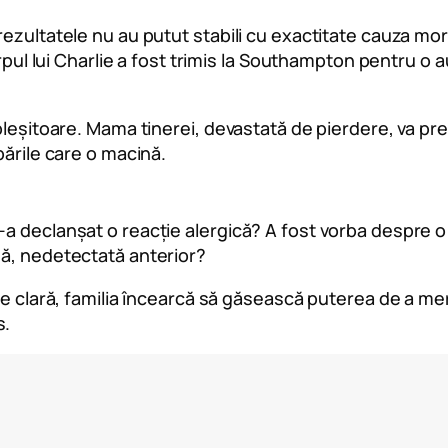
ezultatele nu au putut stabili cu exactitate cauza morț
orpul lui Charlie a fost trimis la Southampton pentru o a
pleșitoare. Mama tinerei, devastată de pierdere, va pr
bările care o macină.
a declanșat o reacție alergică? A fost vorba despre o
să, nedetectată anterior?
ie clară, familia încearcă să găsească puterea de a mer
s.