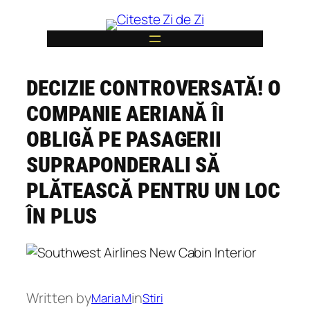
Skip
to
content
DECIZIE CONTROVERSATĂ! O
6
COMPANIE AERIANĂ ÎI
OBLIGĂ PE PASAGERII
SUPRAPONDERALI SĂ
PLĂTEASCĂ PENTRU UN LOC
ÎN PLUS
Written by
in
Maria M
Stiri