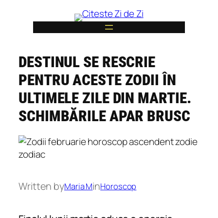
Skip
to
content
DESTINUL SE RESCRIE
6
PENTRU ACESTE ZODII ÎN
ULTIMELE ZILE DIN MARTIE.
SCHIMBĂRILE APAR BRUSC
Written by
in
Maria M
Horoscop