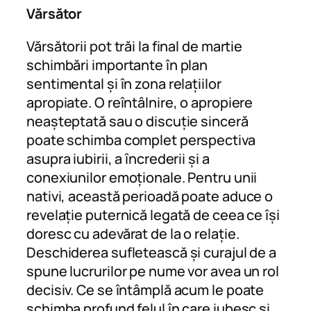
Vărsător
Vărsătorii pot trăi la final de martie
schimbări importante în plan
sentimental și în zona relațiilor
apropiate. O reîntâlnire, o apropiere
neașteptată sau o discuție sinceră
poate schimba complet perspectiva
asupra iubirii, a încrederii și a
conexiunilor emoționale. Pentru unii
nativi, această perioadă poate aduce o
revelație puternică legată de ceea ce își
doresc cu adevărat de la o relație.
Deschiderea sufletească și curajul de a
spune lucrurilor pe nume vor avea un rol
decisiv. Ce se întâmplă acum le poate
schimba profund felul în care iubesc și