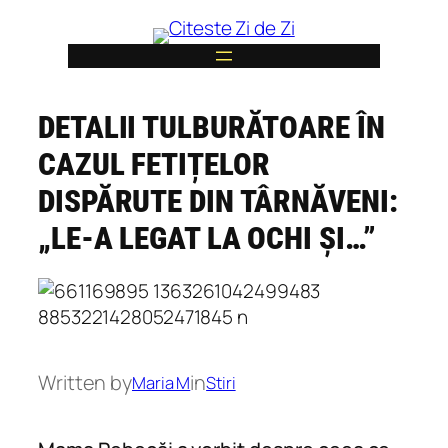
Skip
to
content
DETALII TULBURĂTOARE ÎN
6
CAZUL FETIȚELOR
DISPĂRUTE DIN TÂRNĂVENI:
„LE-A LEGAT LA OCHI ȘI…”
Written by
in
Maria M
Stiri