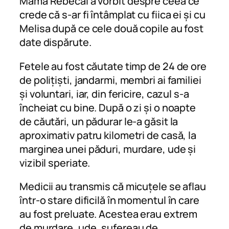
Mama Rebecăi a vorbit despre ceea ce
crede că s-ar fi întâmplat cu fiica ei și cu
Melisa după ce cele două copile au fost
date dispărute.
Fetele au fost căutate timp de 24 de ore
de polițiști, jandarmi, membri ai familiei
și voluntari, iar, din fericire, cazul s-a
încheiat cu bine. După o zi și o noapte
de căutări, un pădurar le-a găsit la
aproximativ patru kilometri de casă, la
marginea unei păduri, murdare, ude și
vizibil speriate.
Medicii au transmis că micuțele se aflau
într-o stare dificilă în momentul în care
au fost preluate. Acestea erau extrem
de murdare, ude, sufereau de