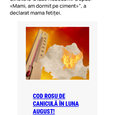
«Mami, am dormit pe ciment»”
, a
declarat mama fetiței.
COD ROȘU DE
CANICULĂ ÎN LUNA
AUGUST!