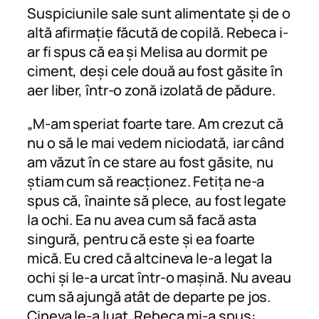
Suspiciunile sale sunt alimentate și de o
altă afirmație făcută de copilă. Rebeca i-
ar fi spus că ea și Melisa au dormit pe
ciment, deși cele două au fost găsite în
aer liber, într-o zonă izolată de pădure.
„M-am speriat foarte tare. Am crezut că
nu o să le mai vedem niciodată, iar când
am văzut în ce stare au fost găsite, nu
știam cum să reacționez. Fetița ne-a
spus că, înainte să plece, au fost legate
la ochi. Ea nu avea cum să facă asta
singură, pentru că este și ea foarte
mică. Eu cred că altcineva le-a legat la
ochi și le-a urcat într-o mașină. Nu aveau
cum să ajungă atât de departe pe jos.
Cineva le-a luat. Rebeca mi-a spus: