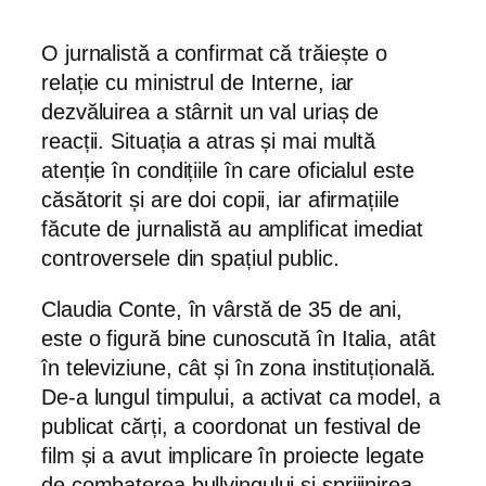
O jurnalistă a confirmat că trăiește o
relație cu ministrul de Interne, iar
dezvăluirea a stârnit un val uriaș de
reacții. Situația a atras și mai multă
atenție în condițiile în care oficialul este
căsătorit și are doi copii, iar afirmațiile
făcute de jurnalistă au amplificat imediat
controversele din spațiul public.
Claudia Conte, în vârstă de 35 de ani,
este o figură bine cunoscută în Italia, atât
în televiziune, cât și în zona instituțională.
De-a lungul timpului, a activat ca model, a
publicat cărți, a coordonat un festival de
film și a avut implicare în proiecte legate
de combaterea bullyingului și sprijinirea