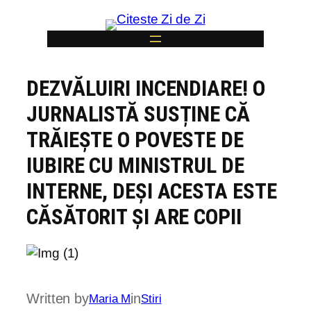
Skip
to
content
DEZVĂLUIRI INCENDIARE! O
6
JURNALISTĂ SUSȚINE CĂ
TRĂIEȘTE O POVESTE DE
IUBIRE CU MINISTRUL DE
INTERNE, DEȘI ACESTA ESTE
CĂSĂTORIT ȘI ARE COPII
Written by
in
Maria M
Stiri