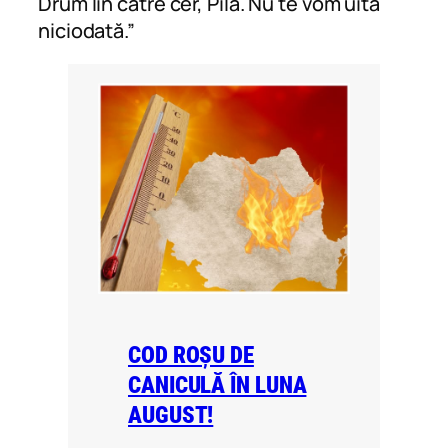
Drum lin către cer, Pilă. Nu te vom uita
niciodată.”
COD ROȘU DE
CANICULĂ ÎN LUNA
AUGUST!