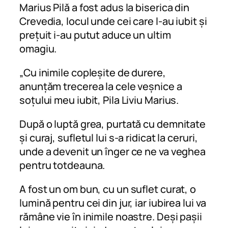
Marius Pilă a fost adus la biserica din
Crevedia, locul unde cei care l-au iubit și
prețuit i-au putut aduce un ultim
omagiu.
„Cu inimile copleșite de durere,
anunțăm trecerea la cele veșnice a
soțului meu iubit, Pila Liviu Marius.
După o luptă grea, purtată cu demnitate
și curaj, sufletul lui s-a ridicat la ceruri,
unde a devenit un înger ce ne va veghea
pentru totdeauna.
A fost un om bun, cu un suflet curat, o
lumină pentru cei din jur, iar iubirea lui va
rămâne vie în inimile noastre. Deși pașii