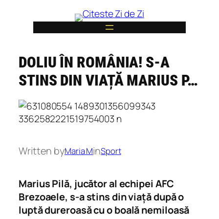
Skip
to
content
DOLIU ÎN ROMÂNIA! S-A
6
STINS DIN VIAȚĂ MARIUS P…
Written by
in
Maria M
Sport
Marius Pilă, jucător al echipei AFC
Brezoaele, s-a stins din viață după o
luptă dureroasă cu o boală nemiloasă