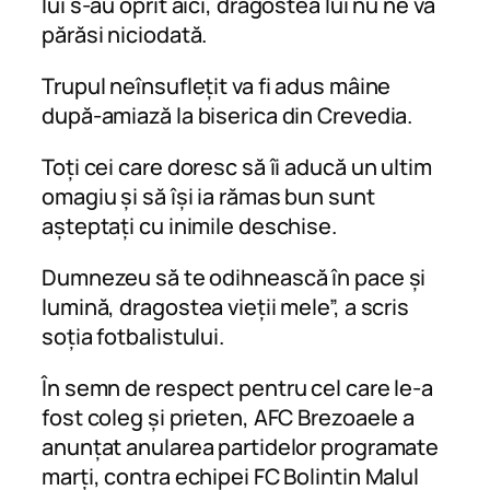
lui s-au oprit aici, dragostea lui nu ne va
părăsi niciodată.
Trupul neînsuflețit va fi adus mâine
după-amiază la biserica din Crevedia.
Toți cei care doresc să îi aducă un ultim
omagiu și să își ia rămas bun sunt
așteptați cu inimile deschise.
Dumnezeu să te odihnească în pace și
lumină, dragostea vieții mele”, a scris
soția fotbalistului.
În semn de respect pentru cel care le-a
fost coleg și prieten, AFC Brezoaele a
anunțat anularea partidelor programate
marți, contra echipei FC Bolintin Malul