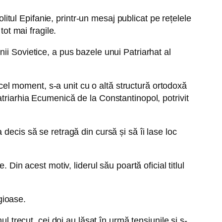
litul Epifanie, printr-un mesaj publicat pe rețelele
tot mai fragile.
ii Sovietice, a pus bazele unui Patriarhat al
acel moment, s-a unit cu o altă structură ortodoxă
triarhia Ecumenică de la Constantinopol, potrivit
 a decis să se retragă din cursă și să îi lase loc
Din acest motiv, liderul său poartă oficial titlul
igioase.
l trecut, cei doi au lăsat în urmă tensiunile și s-