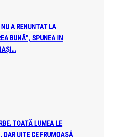
A NU A RENUNTAT LA
REA BUNĂ”, SPUNEA IN
MAȘI…
ERBE. TOATĂ LUMEA LE
A, DAR UITE CE FRUMOASĂ