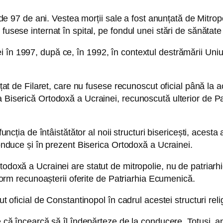
a de 97 de ani. Vestea morții sale a fost anunțată de Mitropo
usese internat în spital, pe fondul unei stări de sănătate 
în 1997, după ce, în 1992, în contextul destrămării Uniun
ințat de Filaret, care nu fusese recunoscut oficial până la 
a Biserică Ortodoxă a Ucrainei, recunoscută ulterior de Pa
funcția de întâistătător al noii structuri bisericești, acesta
conduce și în prezent Biserica Ortodoxă a Ucrainei.
doxă a Ucrainei are statut de mitropolie, nu de patriarhie. 
onform recunoașterii oferite de Patriarhia Ecumenică.
ut oficial de Constantinopol în cadrul acestei structuri rel
e că încearcă să îl îndepărteze de la conducere. Totuși, anu