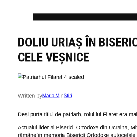
Skip
to
content
DOLIU URIAȘ ÎN BISER
CELE VEȘNICE
Written by
in
Maria M
Stiri
Deși purta titlul de patriarh, rolul lui Filaret era 
Actualul lider al Bisericii Ortodoxe din Ucraina, Mi
rămâne în memoria Bisericii Ortodoxe autocefale 