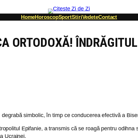
Home
Horoscop
Sport
Stiri
Vedete
Contact
ICA ORTODOXĂ! ÎNDRĂGITUL
mai degrabă simbolic, în timp ce conducerea efectivă a Biseri
tropolitul Epifanie, a transmis că se roagă pentru odihna suf
a Ucrainei.