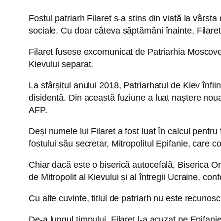
Fostul patriarh Filaret s-a stins din viață la vârst
sociale. Cu doar câteva săptămâni înainte, Filaret f
Filaret fusese excomunicat de Patriarhia Moscovei 
Kievului separat.
La sfârșitul anului 2018, Patriarhatul de Kiev înfi
disidentă. Din această fuziune a luat naștere nou
AFP.
Deși numele lui Filaret a fost luat în calcul pentru 
fostului său secretar, Mitropolitul Epifanie, care 
Chiar dacă este o biserică autocefală, Biserica Orto
de Mitropolit al Kievului și al întregii Ucraine, c
Cu alte cuvinte, titlul de patriarh nu este recunosc
De-a lungul timpului, Filaret l-a acuzat pe Epifani