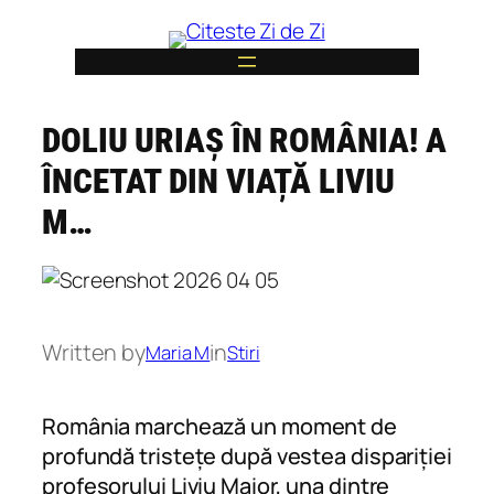
Skip
to
content
DOLIU URIAȘ ÎN ROMÂNIA! A
6
ÎNCETAT DIN VIAȚĂ LIVIU
M…
Written by
in
Maria M
Stiri
România marchează un moment de
profundă tristețe după vestea dispariției
profesorului Liviu Maior, una dintre