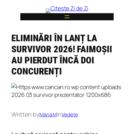
Skip
to
content
ELIMINĂRI ÎN LANȚ LA
6
SURVIVOR 2026! FAIMOȘII
AU PIERDUT ÎNCĂ DOI
CONCURENȚI
Written by
in
Maria M
Vedete