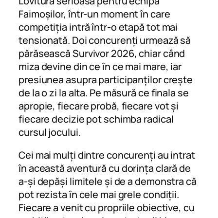
Lovitură serioasă pentru echipa
Faimoșilor, într-un moment în care
competiția intră într-o etapă tot mai
tensionată. Doi concurenți urmează să
părăsească Survivor 2026, chiar când
miza devine din ce în ce mai mare, iar
presiunea asupra participanților crește
de la o zi la alta. Pe măsură ce finala se
apropie, fiecare probă, fiecare vot și
fiecare decizie pot schimba radical
cursul jocului.
Cei mai mulți dintre concurenți au intrat
în această aventură cu dorința clară de
a-și depăși limitele și de a demonstra că
pot rezista în cele mai grele condiții.
Fiecare a venit cu propriile obiective, cu