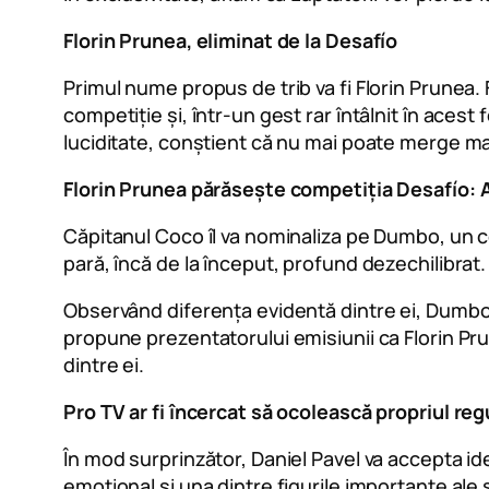
Florin Prunea, eliminat de la Desafío
Primul nume propus de trib va fi Florin Prunea. F
competiție și, într-un gest rar întâlnit în aces
luciditate, conștient că nu mai poate merge mai
Florin Prunea părăsește competiția Desafío: 
Căpitanul Coco îl va nominaliza pe Dumbo, un co
pară, încă de la început, profund dezechilibrat.
Observând diferența evidentă dintre ei, Dumbo 
propune prezentatorului emisiunii ca Florin Pr
dintre ei.
Pro TV ar fi încercat să ocolească propriul reg
În mod surprinzător, Daniel Pavel va accepta id
emoțional și una dintre figurile importante ale s