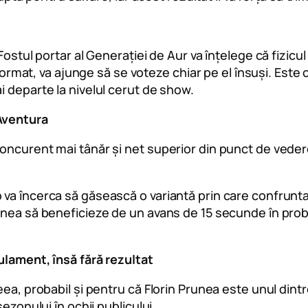
ostul portar al Generației de Aur va înțelege că fizicul 
t format, va ajunge să se voteze chiar pe el însuși. Est
 departe la nivelul cerut de show.
Aventura
ncurent mai tânăr și net superior din punct de vedere 
va încerca să găsească o variantă prin care confruntar
unea să beneficieze de un avans de 15 secunde în prob
ulament, însă fără rezultat
eea, probabil și pentru că Florin Prunea este unul din
ezonului în ochii publicului.