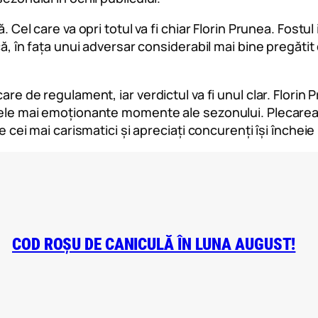
. Cel care va opri totul va fi chiar Florin Prunea. Fostu
că, în fața unui adversar considerabil mai bine pregătit 
are de regulament, iar verdictul va fi unul clar. Florin 
ele mai emoționante momente ale sezonului. Plecarea lui
re cei mai carismatici și apreciați concurenți își închei
COD ROȘU DE CANICULĂ ÎN LUNA AUGUST!