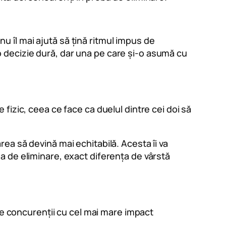
nu îl mai ajută să țină ritmul impus de
e o decizie dură, dar una pe care și-o asumă cu
fizic, ceea ce face ca duelul dintre cei doi să
ea să devină mai echitabilă. Acesta îi va
a de eliminare, exact diferența de vârstă
tre concurenții cu cel mai mare impact