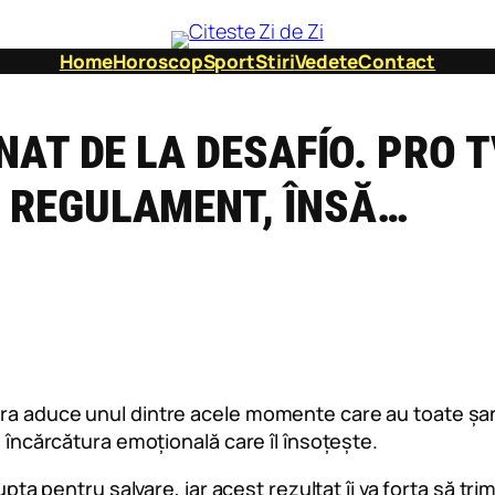
Home
Horoscop
Sport
Stiri
Vedete
Contact
NAT DE LA DESAFÍO. PRO T
 REGULAMENT, ÎNSĂ…
ura aduce unul dintre acele momente care au toate șan
n încărcătura emoțională care îl însoțește.
upta pentru salvare, iar acest rezultat îi va forța să tr