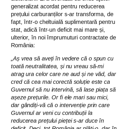
generalizat acordat pentru reducerea
prețului carburanților s-ar transforma, de
fapt, într-o cheltuială suplimentară pentru
stat, adică într-un deficit mai mare și,
ulterior, în noi împrumuturi contractate de
România:
„Aș vrea să aveți în vedere că o spun cu
toată neutralitatea, și nu vreau să-mi
atrag ura celor care ne aud și ne văd, dar
cred că cea mai corectă soluție este ca
Guvernul să nu intervină, să lase piața să
așeze prețurile. Or fi ele mari sau mici,
dar gândiți-vă că o intervenție prin care
Guvernul ar veni cu contribuții la
reducerea prețului pieței s-ar duce în
deficit. Deci, tot România ar plăti-o, dar în