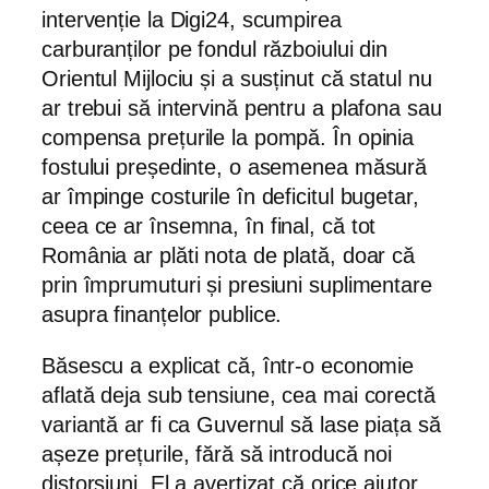
intervenție la Digi24, scumpirea
carburanților pe fondul războiului din
Orientul Mijlociu și a susținut că statul nu
ar trebui să intervină pentru a plafona sau
compensa prețurile la pompă. În opinia
fostului președinte, o asemenea măsură
ar împinge costurile în deficitul bugetar,
ceea ce ar însemna, în final, că tot
România ar plăti nota de plată, doar că
prin împrumuturi și presiuni suplimentare
asupra finanțelor publice.
Băsescu a explicat că, într-o economie
aflată deja sub tensiune, cea mai corectă
variantă ar fi ca Guvernul să lase piața să
așeze prețurile, fără să introducă noi
distorsiuni. El a avertizat că orice ajutor