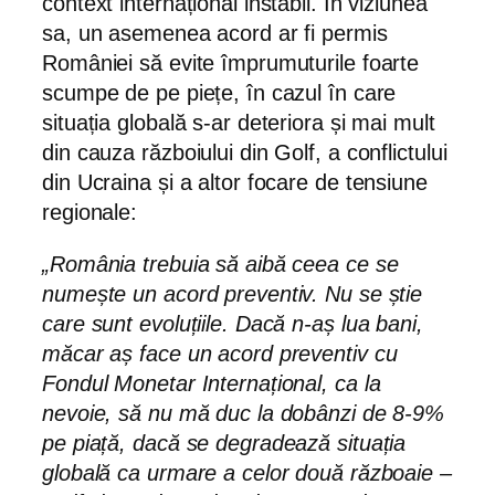
context internațional instabil. În viziunea
sa, un asemenea acord ar fi permis
României să evite împrumuturile foarte
scumpe de pe piețe, în cazul în care
situația globală s-ar deteriora și mai mult
din cauza războiului din Golf, a conflictului
din Ucraina și a altor focare de tensiune
regionale:
„România trebuia să aibă ceea ce se
numește un acord preventiv. Nu se știe
care sunt evoluțiile. Dacă n-aș lua bani,
măcar aș face un acord preventiv cu
Fondul Monetar Internațional, ca la
nevoie, să nu mă duc la dobânzi de 8-9%
pe piață, dacă se degradează situația
globală ca urmare a celor două războaie –