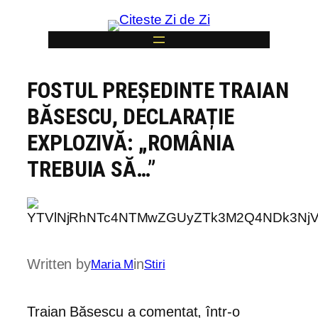
Skip
to
content
FOSTUL PREȘEDINTE TRAIAN
6
BĂSESCU, DECLARAȚIE
EXPLOZIVĂ: „ROMÂNIA
TREBUIA SĂ…”
Written by
in
Maria M
Stiri
Traian Băsescu a comentat, într-o