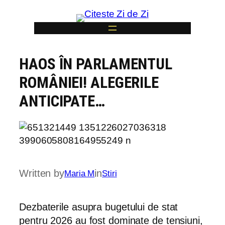
Skip
to
content
HAOS ÎN PARLAMENTUL
6
ROMÂNIEI! ALEGERILE
ANTICIPATE…
Written by
in
Maria M
Stiri
Dezbaterile asupra bugetului de stat
pentru 2026 au fost dominate de tensiuni,