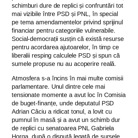
schimburi dure de replici și confruntări tot
mai vizibile între PSD și PNL, în special
pe tema amendamentelor privind sprijinul
financiar pentru categoriile vulnerabile.
Social-democrații susțin că există resurse
pentru acordarea ajutoarelor, în timp ce
liberalii resping calculele PSD și spun că
sumele propuse nu au acoperire reală.
Atmosfera s-a încins în mai multe comisii
parlamentare. Unul dintre cele mai
tensionate momente a avut loc în Comisia
de buget-finanțe, unde deputatul PSD
Adrian Câciu a ridicat tonul, a lovit cu
pumnul în masă și a avut un schimb dur
de replici cu senatoarea PNL Gabriela
Horga, după o dispută legată de sursele