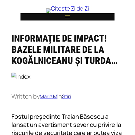
Skip
to
content
INFORMAȚIE DE IMPACT!
6
BAZELE MILITARE DE LA
KOGĂLNICEANU ȘI TURDA…
Written by
in
Maria M
Stiri
Fostul președinte Traian Băsescu a
lansat un avertisment sever cu privire la
riscurile de securitate care ar putea viza