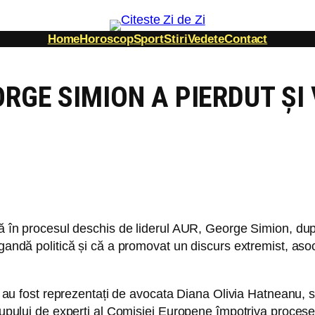
Home
Horoscop
Sport
Stiri
Vedete
Contact
ORGE SIMION A PIERDUT ȘI
vă în procesul deschis de liderul AUR, George Simion, dup
agandă politică și că a promovat un discurs extremist, aso
ei au fost reprezentați de avocata Diana Olivia Hatneanu, s
 grupului de experți al Comisiei Europene împotriva proces