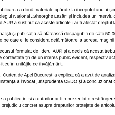
blicarea a două materiale apărute la începutul anului șc
giul Național „Gheorghe Lazăr” și includea un interviu cu 
 AUR a susținut că aceste articole i-ar fi afectat dreptul 
naliști și publicația să plătească despăgubiri de câte 50.00
texte pe care el le considera defăimătoare la adresa imaginii 
ecursul formulat de liderul AUR și a decis că acesta trebui
 contestate țin de un interes public evident, respectiv acti
litice în unitățile de învățământ.
, Curtea de Apel București a explicat că a avut de analiza
. Instanța a invocat jurisprudența CEDO și a concluzionat că
a publicației și a autorilor ar fi reprezentat o restrângere
i prejudiciu concret asupra drepturilor protejate de artico