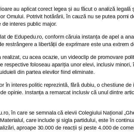
are au aplicat corect legea și au făcut o analiză legală și
or Omului. Potrivit hotărârii, în cauză nu se putea porni 
 de interes public major.
lat de Edupedu.ro, conform căruia instanța de apel a anali
 de restrângere a libertății de exprimare este una extrem 
a realizat, cu acea ocazie, un videoclip de promovare polit
e respective foloseau apariția unor elevi, inclusiv minori,
duieli din partea elevilor fiind eliminate.
r în interes politic reprezintă, fără dubiu, o chestiune de 
icol de opinie. Instanța a remarcat inclusiv că unul dintre ar
ro, în care se semnala că elevii Colegiului Național „Gheor
terialul, care include și sigla partidului, este în continua
izări, aproape 30.000 de reacții și peste 4.000 de comen