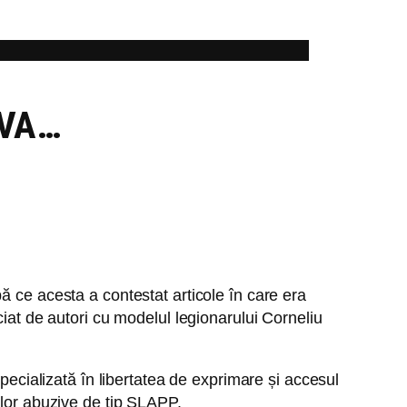
 VA…
ă ce acesta a contestat articole în care era
ciat de autori cu modelul legionarului Corneliu
pecializată în libertatea de exprimare și accesul
elor abuzive de tip SLAPP.