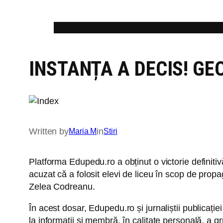
Skip
to
content
INSTANȚA A DECIS! GE
Written by
in
Maria M
Stiri
Platforma Edupedu.ro a obținut o victorie definiti
acuzat că a folosit elevi de liceu în scop de prop
Zelea Codreanu.
În acest dosar, Edupedu.ro și jurnaliștii publicați
la informații și membră, în calitate personală, a