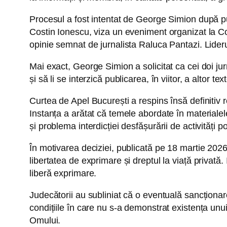
Procesul a fost intentat de George Simion după pu
Costin Ionescu, viza un eveniment organizat la Cole
opinie semnat de jurnalista Raluca Pantazi. Liderul
Mai exact, George Simion a solicitat ca cei doi jur
și să li se interzică publicarea, în viitor, a altor 
Curtea de Apel București a respins însă definitiv r
Instanța a arătat că temele abordate în materialele
și problema interdicției desfășurării de activități po
În motivarea deciziei, publicată pe 18 martie 2026
libertatea de exprimare și dreptul la viață privată
liberă exprimare.
Judecătorii au subliniat că o eventuală sancționare 
condițiile în care nu s-a demonstrat existența unu
Omului.