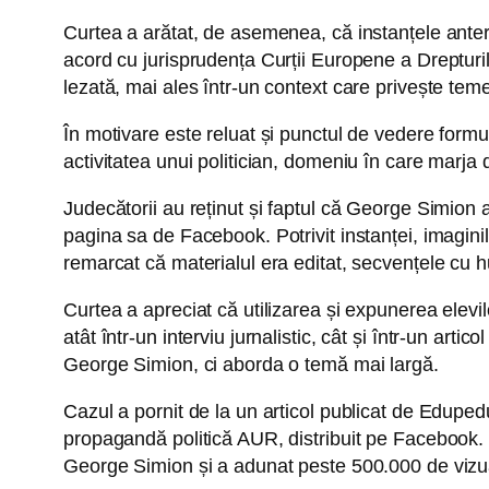
Curtea a arătat, de asemenea, că instanțele anterio
acord cu jurisprudența Curții Europene a Drepturil
lezată, mai ales într-un context care privește teme
În motivare este reluat și punctul de vedere formu
activitatea unui politician, domeniu în care marja
Judecătorii au reținut și faptul că George Simion 
pagina sa de Facebook. Potrivit instanței, imaginil
remarcat că materialul era editat, secvențele cu hui
Curtea a apreciat că utilizarea și expunerea elevilo
atât într-un interviu jurnalistic, cât și într-un art
George Simion, ci aborda o temă mai largă.
Cazul a pornit de la un articol publicat de Edupedu.
propagandă politică AUR, distribuit pe Facebook. Ma
George Simion și a adunat peste 500.000 de vizual