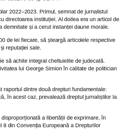
olar 2022–2023. Primul, semnat de jurnalistul
directoarea instituției. Al doilea era un articol de
la demnitate și a cerut instanței daune morale.
0 de lei fiecare, să șteargă articolele respective
și reputației sale.
e să achite integral cheltuielile de judecată.
vitatea lui George Simion în calitate de politician
t raportul dintre două drepturi fundamentale:
, în acest caz, prevalează dreptul jurnaliștilor la
 disproporționată a libertății de exprimare, în
lul 8 din Convenția Europeană a Drepturilor