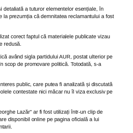
 detaliată a tuturor elementelor esențiale, în
de la prezumția că demnitatea reclamantului a fost
zat corect faptul că materialele publicate vizau
de redusă.
ică având sigla partidului AUR, postat ulterior pe
 în scop de promovare politică. Totodată, s-a
interes public, care putea fi analizată și discutată
ticolele contestate nici măcar nu îl viza exclusiv pe
ghe Lazăr” ar fi fost utilizați într-un clip de
re disponibil online pe pagina oficială a lui
tarii.