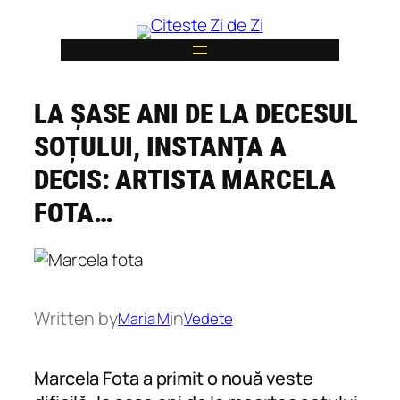
Skip
to
content
LA ȘASE ANI DE LA DECESUL
6
SOȚULUI, INSTANȚA A
DECIS: ARTISTA MARCELA
FOTA…
Written by
in
Maria M
Vedete
Marcela Fota a primit o nouă veste