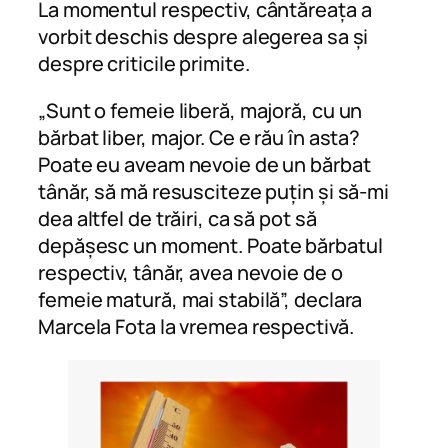
La momentul respectiv, cântăreața a
vorbit deschis despre alegerea sa și
despre criticile primite.
„Sunt o femeie liberă, majoră, cu un
bărbat liber, major. Ce e rău în asta?
Poate eu aveam nevoie de un bărbat
tânăr, să mă resusciteze puțin și să-mi
dea altfel de trăiri, ca să pot să
depășesc un moment. Poate bărbatul
respectiv, tânăr, avea nevoie de o
femeie matură, mai stabilă”, declara
Marcela Fota la vremea respectivă.