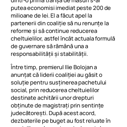
dintr-o primă tranșă de măsuri s-ar
putea economisi imediat peste 200 de
milioane de lei. El a făcut apel la
partenerii din coaliție să nu renunțe la
reforme și să continue reducerea
cheltuielilor, astfel încât actuala formulă
de guvernare să rămână una a
responsabilității și stabilității.
Între timp, premierul Ilie Bolojan a
anunțat că liderii coaliției au găsit o
soluție pentru susținerea pachetului
social, prin reducerea cheltuielilor
destinate achitării unor drepturi
obținute de magistrați prin sentințe
judecătorești. După acest acord,
dezbaterile pe buget au fost reluate în