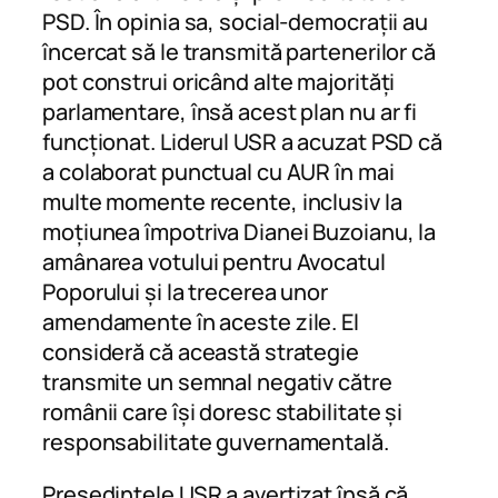
PSD. În opinia sa, social-democrații au
încercat să le transmită partenerilor că
pot construi oricând alte majorități
parlamentare, însă acest plan nu ar fi
funcționat. Liderul USR a acuzat PSD că
a colaborat punctual cu AUR în mai
multe momente recente, inclusiv la
moțiunea împotriva Dianei Buzoianu, la
amânarea votului pentru Avocatul
Poporului și la trecerea unor
amendamente în aceste zile. El
consideră că această strategie
transmite un semnal negativ către
românii care își doresc stabilitate și
responsabilitate guvernamentală.
Președintele USR a avertizat însă că