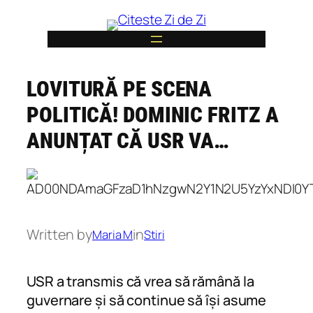
Skip
to
content
LOVITURĂ PE SCENA
6
POLITICĂ! DOMINIC FRITZ A
ANUNȚAT CĂ USR VA…
Written by
in
Maria M
Stiri
USR a transmis că vrea să rămână la
guvernare și să continue să își asume