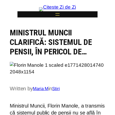
Skip
to
content
MINISTRUL MUNCII
6
CLARIFICĂ: SISTEMUL DE
PENSII, ÎN PERICOL DE…
Written by
in
Maria M
Stiri
Ministrul Muncii, Florin Manole, a transmis
că sistemul public de pensii nu se află în