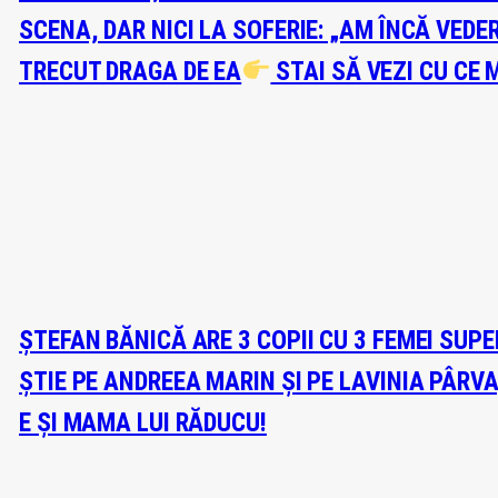
SCENA, DAR NICI LA SOFERIE: „AM ÎNCĂ VEDE
TRECUT DRAGA DE EA
STAI SĂ VEZI CU CE 
ȘTEFAN BĂNICĂ ARE 3 COPII CU 3 FEMEI SUP
ȘTIE PE ANDREEA MARIN ȘI PE LAVINIA PÂRV
E ȘI MAMA LUI RĂDUCU!