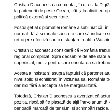
Cristian Diaconescu a comentat, în direct la Digi2
la partenerii de peste Ocean, cât și la aliații eu
politică externă și securitate.
Fostul șef al diplomației române a subliniat că, î
normali, fără semnale concrete care să indice o sch
retragere efectivă sau o distanțare reală a Washi
Cristian Diaconescu consideră că România trebuie 
regional complicat. Spre deosebire de alte state a
superficial, motiv pentru care orientarea sa trebuie
Acesta a insistat și asupra faptului că parteneriat
nivel solid și echilibrat. În viziunea sa, România t
dar nici fără a accepta să fie marginalizată.
Totodată, Cristian Diaconescu a avertizat că actua
poziția, riscă să fie plasată de alții într-o anumită
perioadă marcată de tensiuni și schimbări rapide, 