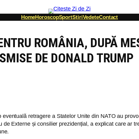
Home
Horoscop
Sport
Stiri
Vedete
Contact
ENTRU ROMÂNIA, DUPĂ ME
SMISE DE DONALD TRUMP
 eventuală retragere a Statelor Unite din NATO au provoca
u de Externe și consilier prezidențial, a explicat care ar 
une.