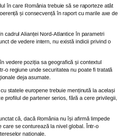
odul în care România trebuie să se raporteze atât
 coerență și consecvență în raport cu marile axe de
n cadrul Alianței Nord-Atlantice în parametri
ct de vedere intern, nu există indicii privind o
n vedere poziția sa geografică și contextul
tr-o regiune unde securitatea nu poate fi tratată
naționale deja asumate.
a cu statele europene trebuie menținută la același
 profilul de partener serios, fără a cere privilegii,
 punctat că, dacă România nu își afirmă limpede
le care se conturează la nivel global. Într-o
tereselor naționale.