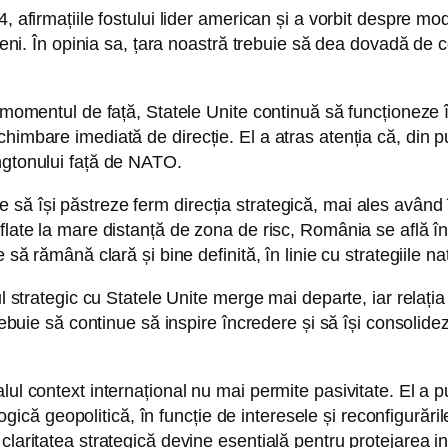
4, afirmațiile fostului lider american și a vorbit despre m
ropeni. În opinia sa, țara noastră trebuie să dea dovadă de
n momentul de față, Statele Unite continuă să funcționeze î
imbare imediată de direcție. El a atras atenția că, din pun
ngtonului față de NATO.
să își păstreze ferm direcția strategică, mai ales având î
flate la mare distanță de zona de risc, România se află în
 să rămână clară și bine definită, în linie cu strategiile 
ul strategic cu Statele Unite merge mai departe, iar relați
rebuie să continue să inspire încredere și să își consolideze
lul context internațional nu mai permite pasivitate. El a
 logică geopolitică, în funcție de interesele și reconfigurări
claritatea strategică devine esențială pentru protejarea in