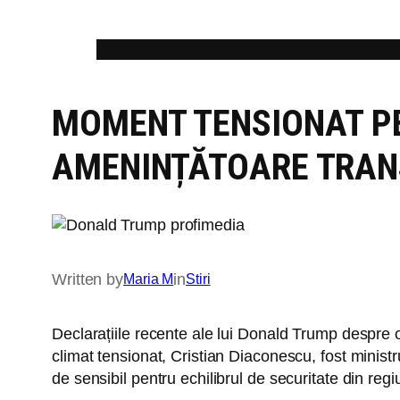
Skip
to
content
MOMENT TENSIONAT P
AMENINȚĂTOARE TRAN
Written by
in
Maria M
Stiri
Declarațiile recente ale lui Donald Trump despre o
climat tensionat, Cristian Diaconescu, fost ministr
de sensibil pentru echilibrul de securitate din regi