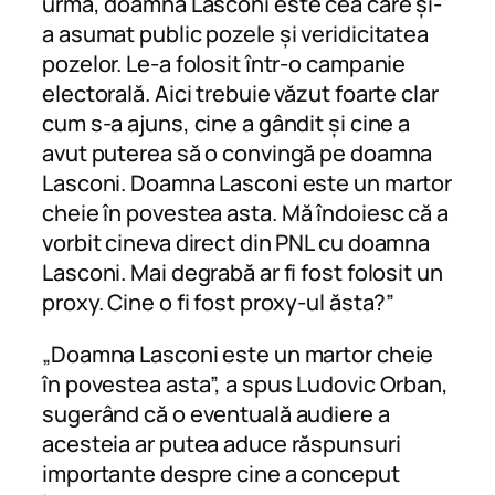
urmă, doamna Lasconi este cea care și-
a asumat public pozele și veridicitatea
pozelor. Le-a folosit într-o campanie
electorală. Aici trebuie văzut foarte clar
cum s-a ajuns, cine a gândit și cine a
avut puterea să o convingă pe doamna
Lasconi. Doamna Lasconi este un martor
cheie în povestea asta.
Mă îndoiesc că a
vorbit cineva direct din PNL cu doamna
Lasconi. Mai degrabă ar fi fost folosit un
proxy. Cine o fi fost proxy-ul ăsta?”
„Doamna Lasconi este un martor cheie
în povestea asta”, a spus Ludovic Orban,
sugerând că o eventuală audiere a
acesteia ar putea aduce răspunsuri
importante despre cine a conceput