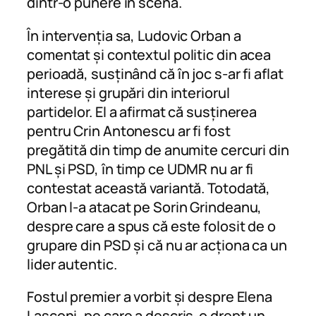
dintr-o punere în scenă.
În intervenția sa, Ludovic Orban a
comentat și contextul politic din acea
perioadă, susținând că în joc s-ar fi aflat
interese și grupări din interiorul
partidelor. El a afirmat că susținerea
pentru Crin Antonescu ar fi fost
pregătită din timp de anumite cercuri din
PNL și PSD, în timp ce UDMR nu ar fi
contestat această variantă. Totodată,
Orban l-a atacat pe Sorin Grindeanu,
despre care a spus că este folosit de o
grupare din PSD și că nu ar acționa ca un
lider autentic.
Fostul premier a vorbit și despre Elena
Lasconi, pe care a descris-o drept un