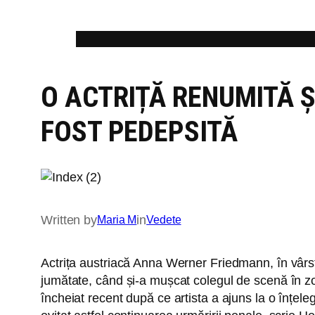
Skip
to
content
O ACTRIȚĂ RENUMITĂ 
FOST PEDEPSITĂ
Written by
in
Maria M
Vedete
Actrița austriacă Anna Werner Friedmann, în vârstă
jumătate, când și-a mușcat colegul de scenă în zona
încheiat recent după ce artista a ajuns la o înțele