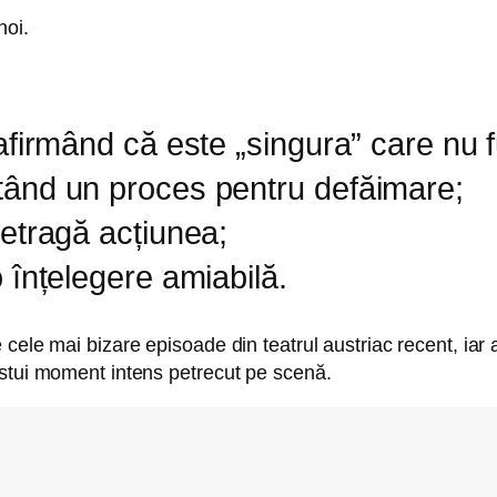
noi.
, afirmând că este „singura” care nu 
entând un proces pentru defăimare;
 retragă acțiunea;
 o înțelegere amiabilă.
cele mai bizare episoade din teatrul austriac recent, iar 
estui moment intens petrecut pe scenă.