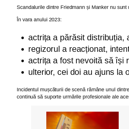
Scandalurile dintre Friedmann și Manker nu sunt 
În vara anului 2023:
actrița a părăsit distribuția
regizorul a reacționat, int
actrița a fost nevoită să își
ulterior, cei doi au ajuns la
Incidentul mușcăturii de scenă rămâne unul dintre 
continuă să suporte urmările profesionale ale ac