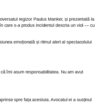
roversatul regizor Paulus Manker, și prezentată la
 care s-a produs incidentul descria un viol — cu
siunea emoțională și ritmul alert al spectacolului
t că îmi asum responsabilitatea. Nu am avut
aprinse spre fața acestuia. Avocatul ei a susținut