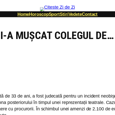
Home
Horoscop
Sport
Stiri
Vedete
Contact
ȘI-A MUȘCAT COLEGUL DE…
 de 33 de ani, a fost judecată pentru un incident neobișn
 posteriorului în timpul unei reprezentații teatrale. Cazul
gere cu procurorii. În schimbul unei amenzi de 2.100 de eur