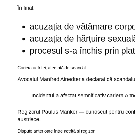
În final:
acuzația de vătămare corpo
acuzația de hărțuire sexuală
procesul s-a închis prin pla
Cariera actriței, afectată de scandal
Avocatul Manfred Ainedter a declarat că scandalu
„Incidentul a afectat semnificativ cariera An
Regizorul Paulus Manker — cunoscut pentru conflicte
austriece.
Dispute anterioare între actriță și regizor