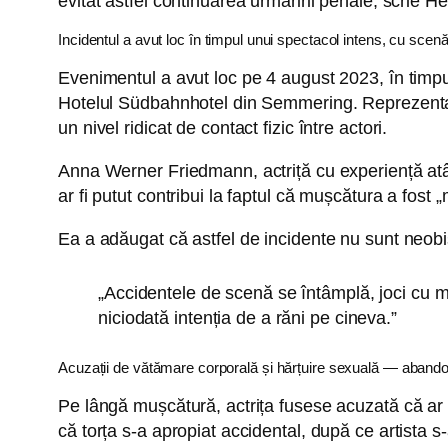
evitat astfel continuarea urmăririi penale, scrie He
Incidentul a avut loc în timpul unui spectacol intens, cu scenă
Evenimentul a avut loc pe 4 august 2023, în timp
Hotelul Südbahnhotel din Semmering. Reprezentați
un nivel ridicat de contact fizic între actori.
Anna Werner Friedmann, actriță cu experiență atât în
ar fi putut contribui la faptul că mușcătura a fost 
Ea a adăugat că astfel de incidente nu sunt neobi
„Accidentele de scenă se întâmplă, joci cu m
niciodată intenția de a răni pe cineva.”
Acuzații de vătămare corporală și hărțuire sexuală — aband
Pe lângă mușcătură, actrița fusese acuzată că ar fi
că torța s-a apropiat accidental, după ce artista s