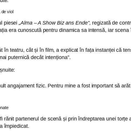
ute.
 de viol
ul piesei
„Alma – A Show Biz ans Ende”
, regizată de cont
a era cunoscută pentru dinamica sa intensă, iar scena în
 teatru, cât și în film, a explicat în fața instanței că ten
„mai puternică decât intenționa”.
șnuite:
ult angajament fizic. Pentru mine a fost important să ară
onate
 rănit partenerul de scenă și prin îndreptarea unei torțe 
-a împiedicat.