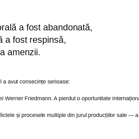
rală a fost abandonată,
 a fost respinsă,
ta amenzii.
l a avut consecințe serioase:
nei Werner Friedmann. A pierdut o oportunitate internațion
le și procesele multiple din jurul producțiilor sale — a as