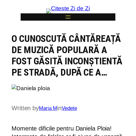
Skip
to
content
O CUNOSCUTĂ CÂNTĂREAȚĂ
6
DE MUZICĂ POPULARĂ A
FOST GĂSITĂ INCONȘTIENTĂ
PE STRADĂ, DUPĂ CE A…
Written by
in
Maria M
Vedete
Momente dificile pentru Daniela Ploia!