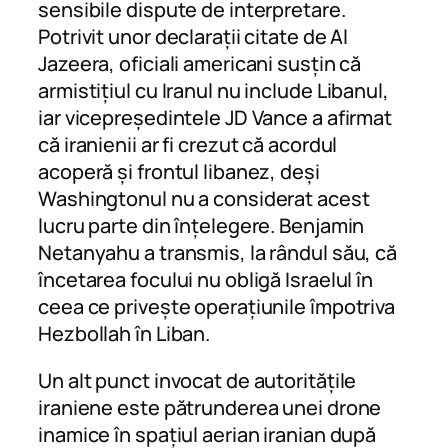
sensibile dispute de interpretare.
Potrivit unor declarații citate de Al
Jazeera, oficiali americani susțin că
armistițiul cu Iranul nu include Libanul,
iar vicepreședintele JD Vance a afirmat
că iranienii ar fi crezut că acordul
acoperă și frontul libanez, deși
Washingtonul nu a considerat acest
lucru parte din înțelegere. Benjamin
Netanyahu a transmis, la rândul său, că
încetarea focului nu obligă Israelul în
ceea ce privește operațiunile împotriva
Hezbollah în Liban.
Un alt punct invocat de autoritățile
iraniene este pătrunderea unei drone
inamice în spațiul aerian iranian după