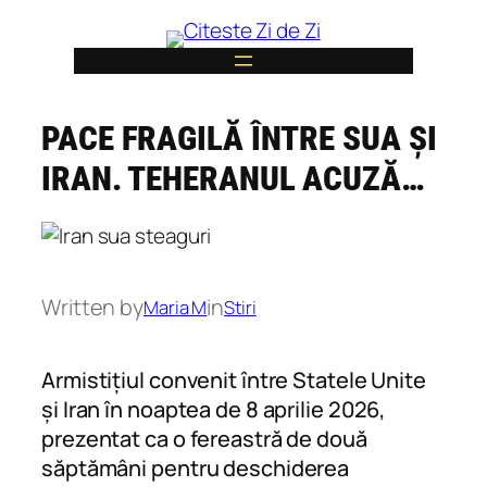
Skip
to
content
PACE FRAGILĂ ÎNTRE SUA ȘI
6
IRAN. TEHERANUL ACUZĂ…
Written by
in
Maria M
Stiri
Armistițiul convenit între Statele Unite
și Iran în noaptea de 8 aprilie 2026,
prezentat ca o fereastră de două
săptămâni pentru deschiderea