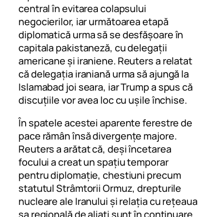
central în evitarea colapsului
negocierilor, iar următoarea etapă
diplomatică urma să se desfășoare în
capitala pakistaneză, cu delegații
americane și iraniene. Reuters a relatat
că delegația iraniană urma să ajungă la
Islamabad joi seara, iar Trump a spus că
discuțiile vor avea loc cu ușile închise.
În spatele acestei aparente ferestre de
pace rămân însă divergențe majore.
Reuters a arătat că, deși încetarea
focului a creat un spațiu temporar
pentru diplomație, chestiuni precum
statutul Strâmtorii Ormuz, drepturile
nucleare ale Iranului și relația cu rețeaua
sa regională de aliați sunt în continuare