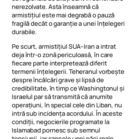
nerezolvate. Asta înseamnă că
armistițiul este mai degrabă o pauză
fragilă decât o garanție a unei înțelegeri
durabile.
Pe scurt, armistițiul SUA–Iran a intrat
deja într-o zonă periculoasă, în care
fiecare parte interpretează diferit
termenii înțelegerii. Teheranul vorbește
despre încălcări grave și lipsă de
credibilitate, în timp ce Washingtonul și
Israelul par să transmită că anumite
operațiuni, în special cele din Liban, nu
intră sub incidența acordului. În aceste
condiții, negocierile programate la
Islamabad pornesc sub semnul
tensiunii, iar șansele unei păci reale