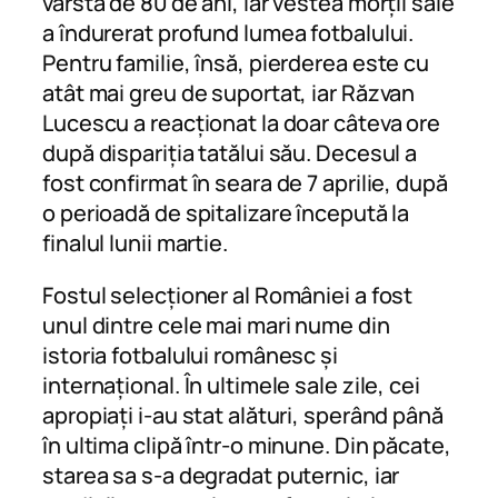
vârsta de 80 de ani, iar vestea morții sale
a îndurerat profund lumea fotbalului.
Pentru familie, însă, pierderea este cu
atât mai greu de suportat, iar Răzvan
Lucescu a reacționat la doar câteva ore
după dispariția tatălui său. Decesul a
fost confirmat în seara de 7 aprilie, după
o perioadă de spitalizare începută la
finalul lunii martie.
Fostul selecționer al României a fost
unul dintre cele mai mari nume din
istoria fotbalului românesc și
internațional. În ultimele sale zile, cei
apropiați i-au stat alături, sperând până
în ultima clipă într-o minune. Din păcate,
starea sa s-a degradat puternic, iar