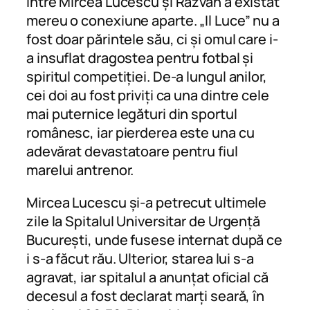
Între Mircea Lucescu și Răzvan a existat
mereu o conexiune aparte. „Il Luce” nu a
fost doar părintele său, ci și omul care i-
a insuflat dragostea pentru fotbal și
spiritul competiției. De-a lungul anilor,
cei doi au fost priviți ca una dintre cele
mai puternice legături din sportul
românesc, iar pierderea este una cu
adevărat devastatoare pentru fiul
marelui antrenor.
Mircea Lucescu și-a petrecut ultimele
zile la Spitalul Universitar de Urgență
București, unde fusese internat după ce
i s-a făcut rău. Ulterior, starea lui s-a
agravat, iar spitalul a anunțat oficial că
decesul a fost declarat marți seară, în