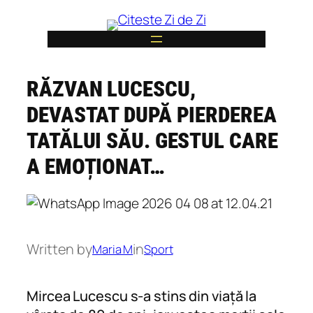
Skip
to
content
RĂZVAN LUCESCU,
6
DEVASTAT DUPĂ PIERDEREA
TATĂLUI SĂU. GESTUL CARE
A EMOȚIONAT…
Written by
in
Maria M
Sport
Mircea Lucescu s-a stins din viață la