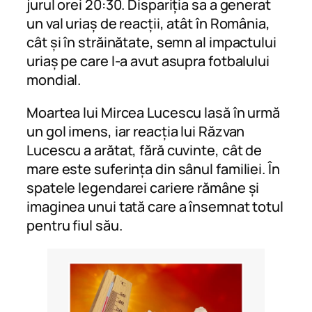
jurul orei 20:30. Dispariția sa a generat
un val uriaș de reacții, atât în România,
cât și în străinătate, semn al impactului
uriaș pe care l-a avut asupra fotbalului
mondial.
Moartea lui Mircea Lucescu lasă în urmă
un gol imens, iar reacția lui Răzvan
Lucescu a arătat, fără cuvinte, cât de
mare este suferința din sânul familiei. În
spatele legendarei cariere rămâne și
imaginea unui tată care a însemnat totul
pentru fiul său.