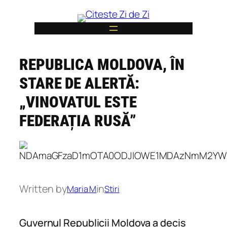
Skip
to
content
REPUBLICA MOLDOVA, ÎN
6
STARE DE ALERTĂ:
„VINOVATUL ESTE
FEDERAȚIA RUSĂ”
Written by
in
Maria M
Stiri
Guvernul Republicii Moldova a decis