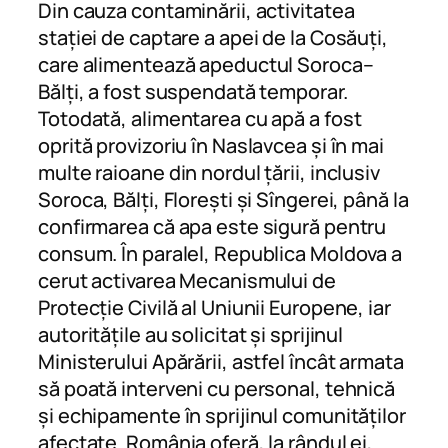
Din cauza contaminării, activitatea
stației de captare a apei de la Cosăuți,
care alimentează apeductul Soroca–
Bălți, a fost suspendată temporar.
Totodată, alimentarea cu apă a fost
oprită provizoriu în Naslavcea și în mai
multe raioane din nordul țării, inclusiv
Soroca, Bălți, Florești și Sîngerei, până la
confirmarea că apa este sigură pentru
consum. În paralel, Republica Moldova a
cerut activarea Mecanismului de
Protecție Civilă al Uniunii Europene, iar
autoritățile au solicitat și sprijinul
Ministerului Apărării, astfel încât armata
să poată interveni cu personal, tehnică
și echipamente în sprijinul comunităților
afectate. România oferă, la rândul ei,