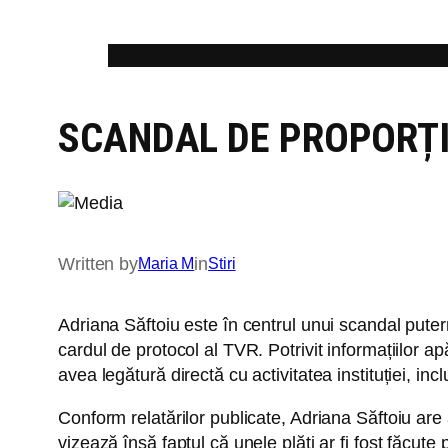
Skip
to
content
SCANDAL DE PROPORȚII
Written by
in
Maria M
Stiri
Adriana Săftoiu este în centrul unui scandal puterni
cardul de protocol al TVR. Potrivit informațiilor ap
avea legătură directă cu activitatea instituției, in
Conform relatărilor publicate, Adriana Săftoiu are a
vizează însă faptul că unele plăți ar fi fost făcut