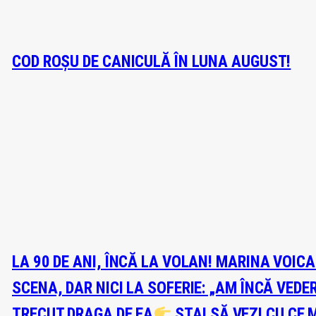
COD ROȘU DE CANICULĂ ÎN LUNA AUGUST!
LA 90 DE ANI, ÎNCĂ LA VOLAN! MARINA VOIC
SCENA, DAR NICI LA SOFERIE: „AM ÎNCĂ VEDE
TRECUT DRAGA DE EA
STAI SĂ VEZI CU CE 