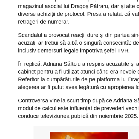
magazinul asociat lui Dragoș Pătraru, dar și alte 
diverse achiziții de protocol. Presa a relatat că val
retrageri de numerar.
Scandalul a provocat reacții dure și din partea sind
acuzații ar trebui să aibă o singură consecință: demi
inclusiv demersuri legale împotriva șefei TVR.
În replică, Adriana Săftoiu a respins acuzațiile și 
cabinet pentru a fi utilizat atunci când era nevoie d
Referitor la cumpărăturile de pe platforma lui Dra
alegerea ar fi putut avea legătură cu apropierea lo
Controversa vine la scurt timp după ce Adriana Să
modul de calcul este influențat de prevederi vech
conduce televiziunea publică din noiembrie 2025.