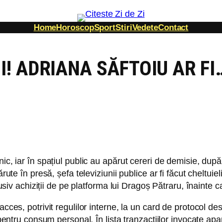
Home
Horoscop
Sport
Stiri
Vedete
Contact
! ADRIANA SĂFTOIU AR FI
c, iar în spațiul public au apărut cereri de demisie, după a
ărute în presă, șefa televiziunii publice ar fi făcut cheltui
clusiv achiziții de pe platforma lui Dragoș Pătraru, înainte 
cces, potrivit regulilor interne, la un card de protocol dest
e pentru consum personal. În lista tranzacțiilor invocate ap