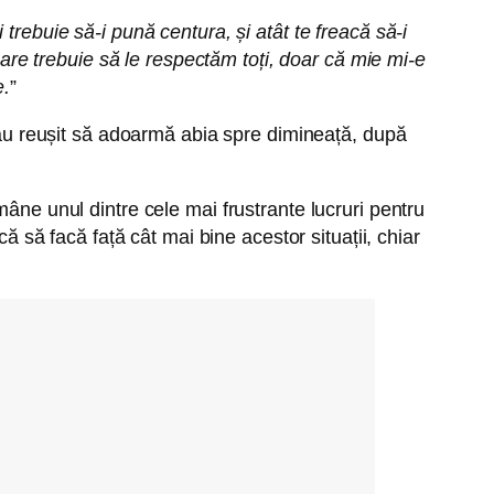
trebuie să-i pună centura, și atât te freacă să-i
 care trebuie să le respectăm toți, doar că mie mi-e
e.
”
i au reușit să adoarmă abia spre dimineață, după
mâne unul dintre cele mai frustrante lucruri pentru
ă să facă față cât mai bine acestor situații, chiar