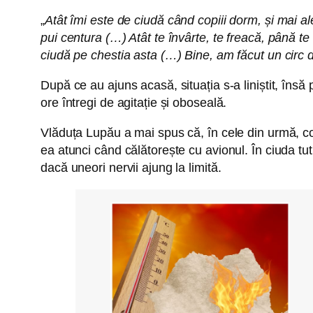
„
Atât îmi este de ciudă când copiii dorm, și mai al
pui centura (…) Atât te învârte, te freacă, până te
ciudă pe chestia asta (…) Bine, am făcut un circ de
După ce au ajuns acasă, situația s-a liniștit, îns
ore întregi de agitație și oboseală.
Vlăduța Lupău a mai spus că, în cele din urmă, cop
ea atunci când călătorește cu avionul. În ciuda tutu
dacă uneori nervii ajung la limită.