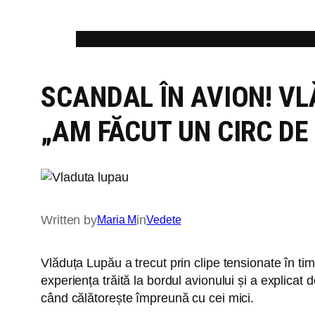
Skip
to
content
SCANDAL ÎN AVION! VL
„AM FĂCUT UN CIRC DE
Written by
in
Maria M
Vedete
Vlăduța Lupău a trecut prin clipe tensionate în ti
experiența trăită la bordul avionului și a explicat
când călătorește împreună cu cei mici.