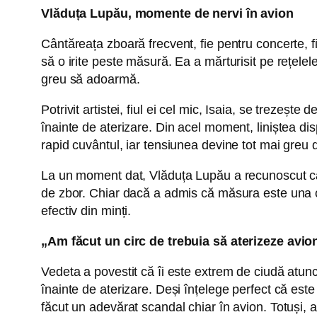
Vlăduța Lupău, momente de nervi în avion
Cântăreața zboară frecvent, fie pentru concerte, f
să o irite peste măsură. Ea a mărturisit pe rețelele
greu să adoarmă.
Potrivit artistei, fiul ei cel mic, Isaia, se trezeș
înainte de aterizare. Din acel moment, liniștea di
rapid cuvântul, iar tensiunea devine tot mai greu 
La un moment dat, Vlăduța Lupău a recunoscut că a
de zbor. Chiar dacă a admis că măsura este una ob
efectiv din minți.
„Am făcut un circ de trebuia să aterizeze avio
Vedeta a povestit că îi este extrem de ciudă atunci
înainte de aterizare. Deși înțelege perfect că este
făcut un adevărat scandal chiar în avion. Totuși, a 