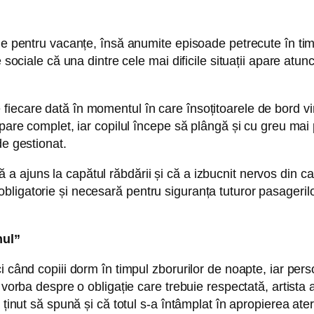
ie pentru vacanțe, însă anumite episoade petrecute în tim
 sociale că una dintre cele mai dificile situații apare atun
te de fiecare dată în momentul în care însoțitoarele de bord 
spare complet, iar copilul începe să plângă și cu greu ma
de gestionat.
 ajuns la capătul răbdării și că a izbucnit nervos din cau
ligatorie și necesară pentru siguranța tuturor pasagerilo
nul”
 când copiii dorm în timpul zborurilor de noapte, iar pers
 vorba despre o obligație care trebuie respectată, artista a
ținut să spună și că totul s-a întâmplat în apropierea ateri