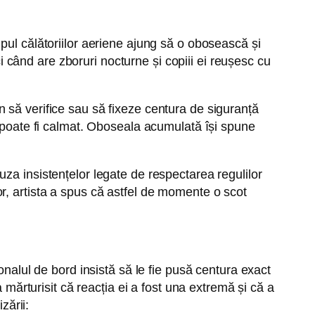
pul călătoriilor aeriene ajung să o obosească și
ci când are zboruri nocturne și copiii ei reușesc cu
vin să verifice sau să fixeze centura de siguranță
i poate fi calmat. Oboseala acumulată își spune
za insistențelor legate de respectarea regulilor
r, artista a spus că astfel de momente o scot
onalul de bord insistă să le fie pusă centura exact
 mărturisit că reacția ei a fost una extremă și că a
zării: