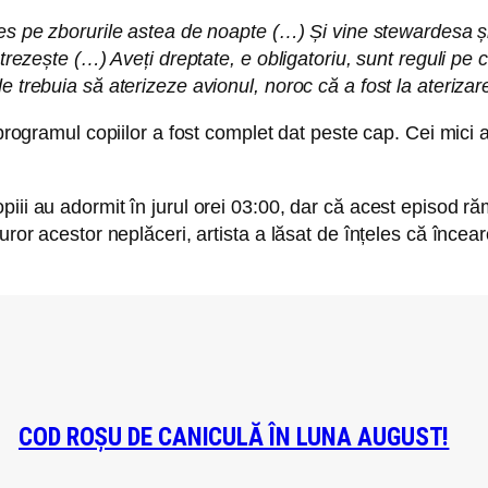
es pe zborurile astea de noapte (…) Și vine stewardesa și 
 trezește (…) Aveți dreptate, e obligatoriu, sunt reguli pe
 trebuia să aterizeze avionul, noroc că a fost la aterizar
ă programul copiilor a fost complet dat peste cap. Cei mic
iii au adormit în jurul orei 03:00, dar că acest episod ră
ror acestor neplăceri, artista a lăsat de înțeles că încearc
COD ROȘU DE CANICULĂ ÎN LUNA AUGUST!