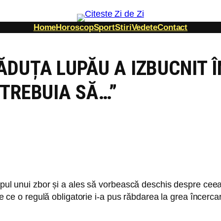
Home
Horoscop
Sport
Stiri
Vedete
Contact
ĂDUȚA LUPĂU A IZBUCNIT Î
 TREBUIA SĂ…”
mpul unui zbor și a ales să vorbească deschis despre ceea 
 de ce o regulă obligatorie i-a pus răbdarea la grea încerca