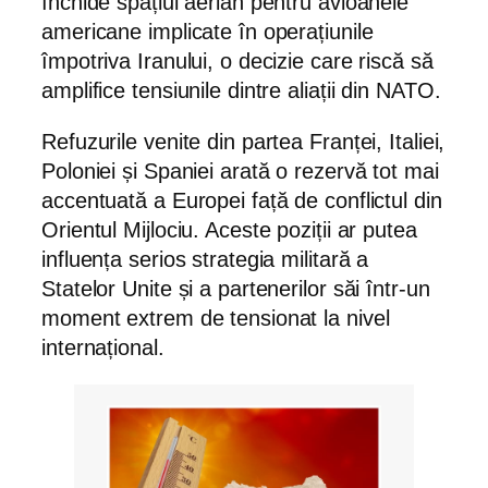
închide spațiul aerian pentru avioanele
americane implicate în operațiunile
împotriva Iranului, o decizie care riscă să
amplifice tensiunile dintre aliații din NATO.
Refuzurile venite din partea Franței, Italiei,
Poloniei și Spaniei arată o rezervă tot mai
accentuată a Europei față de conflictul din
Orientul Mijlociu. Aceste poziții ar putea
influența serios strategia militară a
Statelor Unite și a partenerilor săi într-un
moment extrem de tensionat la nivel
internațional.