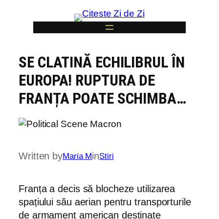
Skip
to
content
SE CLATINĂ ECHILIBRUL ÎN
6
EUROPA! RUPTURA DE
FRANȚA POATE SCHIMBA…
Written by
in
Maria M
Stiri
Franța a decis să blocheze utilizarea
spațiului său aerian pentru transporturile
de armament american destinate