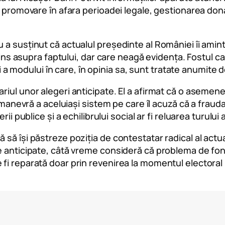
 promovare în afara perioadei legale, gestionarea donați
 a susținut că actualul președinte al României îi ami
prins asupra faptului, dar care neagă evidența. Fostul c
și a modului în care, în opinia sa, sunt tratate anumite d
iul unor alegeri anticipate. El a afirmat că o asemene
 manevră a aceluiași sistem pe care îl acuză că a fraudat
i publice și a echilibrului social ar fi reluarea turului a
să își păstreze poziția de contestatar radical al actua
e anticipate, câtă vreme consideră că problema de fon
i reparată doar prin revenirea la momentul electoral p