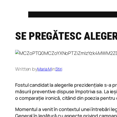
Skip
to
content
SE PREGĂTESC ALEGER
Written by
in
Maria M
Stiri
Fostul candidat la alegerile prezidențiale s-a pr
măsurii preventive dispuse împotriva sa. La ieșir
o comparație ironică, citând din poezia pentru c
Momentul a venit în contextul unei întrebări l
General în legătură cu aspecte privind campania