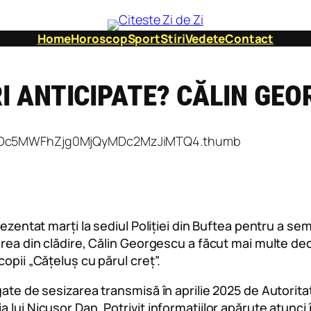
Home
Horoscop
Sport
Stiri
Vedete
Contact
I ANTICIPATE? CĂLIN GE
ezentat marți la sediul Poliției din Buftea pentru a sem
ea din clădire, Călin Georgescu a făcut mai multe declara
opii „Cățeluș cu părul creț”.
egate de sesizarea transmisă în aprilie 2025 de Autori
 lui Nicușor Dan. Potrivit informațiilor apărute atunc