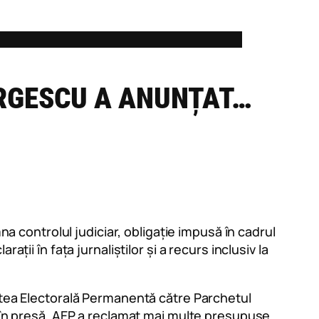
ORGESCU A ANUNȚAT…
na controlul judiciar, obligație impusă în cadrul
ții în fața jurnaliștilor și a recurs inclusiv la
tatea Electorală Permanentă către Parchetul
i în presă, AEP a reclamat mai multe presupuse