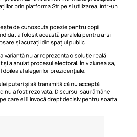
ilor prin platforma Stripe și utilizarea, într-un
ntește de cunoscuta poezie pentru copii,
andidat a folosit această paralelă pentru a-și
osare și acuzații din spațiul public.
a variantă nu ar reprezenta o soluție reală
 și a anulat procesul electoral. În viziunea sa,
l doilea al alegerilor prezidențiale.
lei puteri și să transmită că nu acceptă
d nu a fost rezolvată. Discursul său rămâne
e care el îl invocă drept decisiv pentru soarta