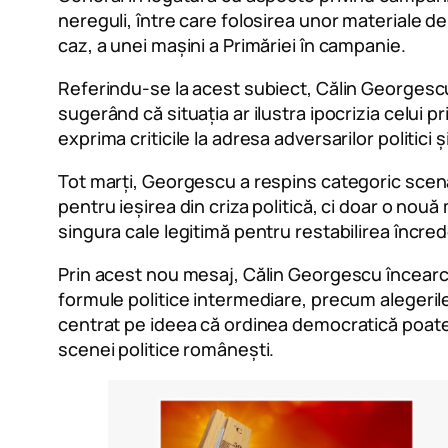
nereguli, între care folosirea unor materiale de
caz, a unei mașini a Primăriei în campanie.
Referindu-se la acest subiect, Călin Georgescu
sugerând că situația ar ilustra ipocrizia celui 
exprima criticile la adresa adversarilor politici 
Tot marți, Georgescu a respins categoric scenar
pentru ieșirea din criza politică, ci doar o nouă
singura cale legitimă pentru restabilirea încrederi
Prin acest nou mesaj, Călin Georgescu încearcă 
formule politice intermediare, precum alegeril
centrat pe ideea că ordinea democratică poate f
scenei politice românești.