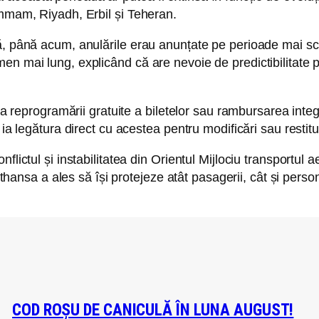
ammam, Riyadh, Erbil și Teheran.
ă, până acum, anulările erau anunțate pe perioade mai scu
n mai lung, explicând că are nevoie de predictibilitate pe
tea reprogramării gratuite a biletelor sau rambursarea inte
ia legătura direct cu acestea pentru modificări sau restitu
flictul și instabilitatea din Orientul Mijlociu transportul 
Lufthansa a ales să își protejeze atât pasagerii, cât și p
COD ROȘU DE CANICULĂ ÎN LUNA AUGUST!