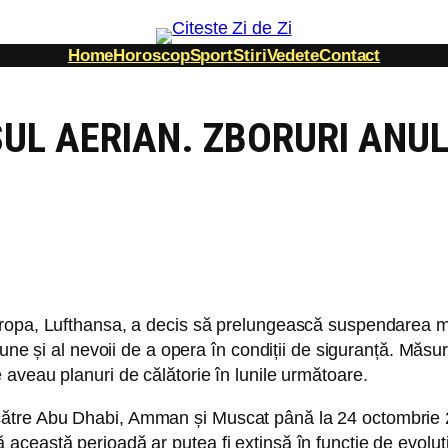
Home
Horoscop
Sport
Stiri
Vedete
Contact
UL AERIAN. ZBORURI ANU
ropa, Lufthansa, a decis să prelungească suspendarea mai
une și al nevoii de a opera în condiții de siguranță. Măsu
aveau planuri de călătorie în lunile următoare.
tre Abu Dhabi, Amman și Muscat până la 24 octombrie 2026
astă perioadă ar putea fi extinsă în funcție de evoluția si