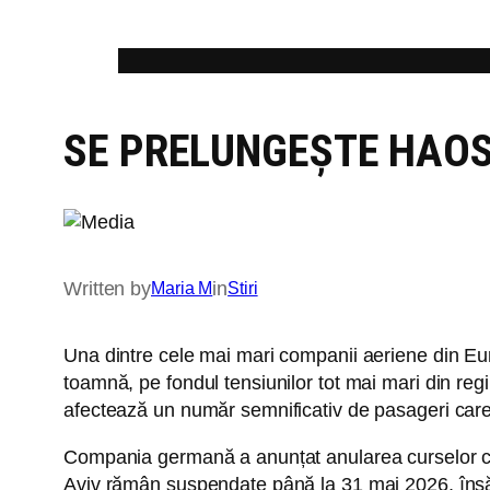
Skip
to
content
SE PRELUNGEȘTE HAOS
Written by
in
Maria M
Stiri
Una dintre cele mai mari companii aeriene din Eu
toamnă, pe fondul tensiunilor tot mai mari din regi
afectează un număr semnificativ de pasageri care 
Compania germană a anunțat anularea curselor că
Aviv rămân suspendate până la 31 mai 2026, însă ace