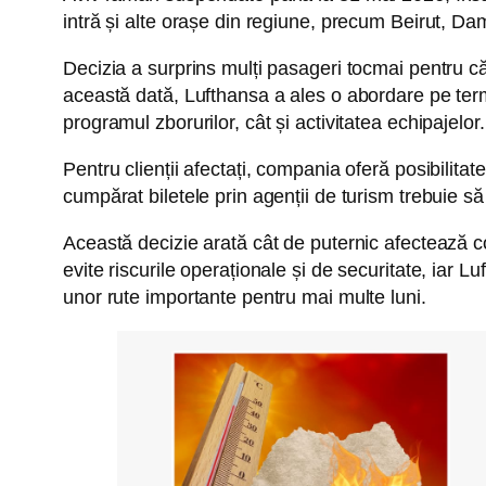
intră și alte orașe din regiune, precum Beirut, D
Decizia a surprins mulți pasageri tocmai pentru c
această dată, Lufthansa a ales o abordare pe terme
programul zborurilor, cât și activitatea echipajelor.
Pentru clienții afectați, compania oferă posibilita
cumpărat biletele prin agenții de turism trebuie să 
Această decizie arată cât de puternic afectează con
evite riscurile operaționale și de securitate, iar 
unor rute importante pentru mai multe luni.