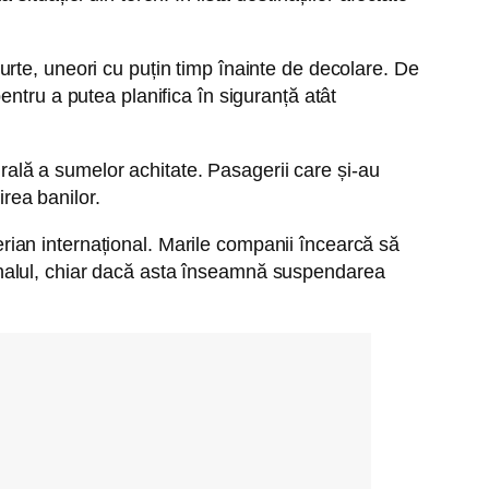
rte, uneori cu puțin timp înainte de decolare. De
ntru a putea planifica în siguranță atât
grală a sumelor achitate. Pasagerii care și-au
irea banilor.
aerian internațional. Marile companii încearcă să
ersonalul, chiar dacă asta înseamnă suspendarea