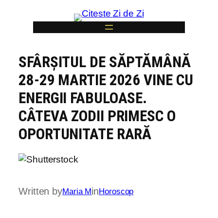
Skip
to
content
SFÂRȘITUL DE SĂPTĂMÂNĂ
6
28-29 MARTIE 2026 VINE CU
ENERGII FABULOASE.
CÂTEVA ZODII PRIMESC O
OPORTUNITATE RARĂ
Written by
in
Maria M
Horoscop