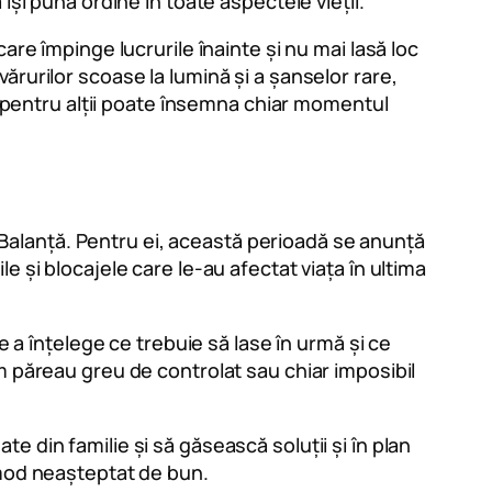
își pună ordine în toate aspectele vieții.
are împinge lucrurile înainte și nu mai lasă loc
rurilor scoase la lumină și a șanselor rare,
să pentru alții poate însemna chiar momentul
ia Balanță. Pentru ei, această perioadă se anunță
 și blocajele care le-au afectat viața în ultima
e a înțelege ce trebuie să lase în urmă și ce
m păreau greu de controlat sau chiar imposibil
ate din familie și să găsească soluții și în plan
 mod neașteptat de bun.