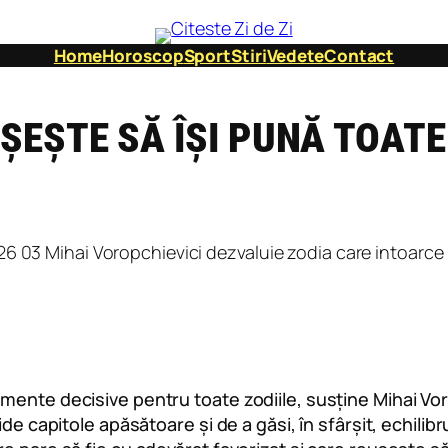
Home
Horoscop
Sport
Stiri
Vedete
Contact
UȘEȘTE SĂ ÎȘI PUNĂ TOAT
ente decisive pentru toate zodiile, susține Mihai Vorop
de capitole apăsătoare și de a găsi, în sfârșit, echilibr