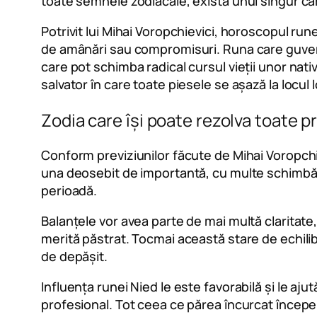
toate semnele zodiacale, există unul singur care
Potrivit lui Mihai Voropchievici, horoscopul run
de amânări sau compromisuri. Runa care guvernea
care pot schimba radical cursul vieții unor nat
salvator în care toate piesele se așază la locul l
Zodia care își poate rezolva toate 
Conform previziunilor făcute de Mihai Voropchiev
una deosebit de importantă, cu multe schimbări b
perioadă.
Balanțele vor avea parte de mai multă claritate,
merită păstrat. Tocmai această stare de echilib
de depășit.
Influența runei Nied le este favorabilă și le ajut
profesional. Tot ceea ce părea încurcat începe