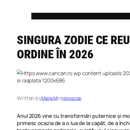
Skip
to
content
SINGURA ZODIE CE RE
ORDINE ÎN 2026
Written by
in
Maria M
Horoscop
Anul 2026 vine cu transformări puternice și mom
primesc ocazia de a o lua de la capăt, de a închi