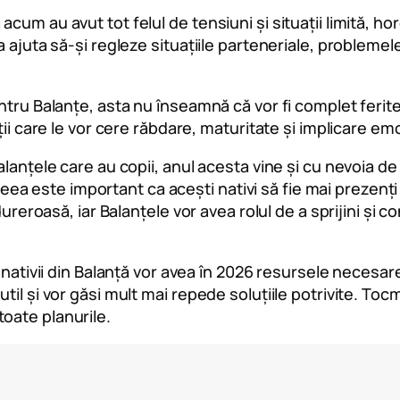
cum au avut tot felul de tensiuni și situații limită, 
ajuta să-și regleze situațiile parteneriale, problemele di
ntru Balanțe, asta nu înseamnă că vor fi complet ferite
ții care le vor cere răbdare, maturitate și implicare em
alanțele care au copii, anul acesta vine și cu nevoia de
aceea este important ca acești nativi să fie mai prezenți 
dureroasă, iar Balanțele vor avea rolul de a sprijini și
ă nativii din Balanță vor avea în 2026 resursele necesar
til și vor găsi mult mai repede soluțiile potrivite. To
 toate planurile.