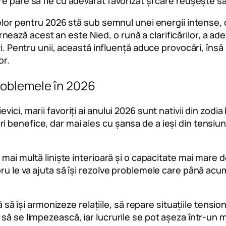
 pare să fie cu adevărat favorizat și care reușește să 
elor pentru 2026 stă sub semnul unei energii intense, c
ză acest an este Nied, o rună a clarificărilor, a adevă
ivi. Pentru unii, această influență aduce provocări, în
or.
problemele în 2026
ici, marii favoriți ai anului 2026 sunt nativii din zod
enefice, dar mai ales cu șansa de a ieși din tensiunile
 mai multă liniște interioară și o capacitate mai mare d
ru le va ajuta să își rezolve problemele care până acu
ă să își armonizeze relațiile, să repare situațiile tension
 să se limpezească, iar lucrurile se pot așeza într-un