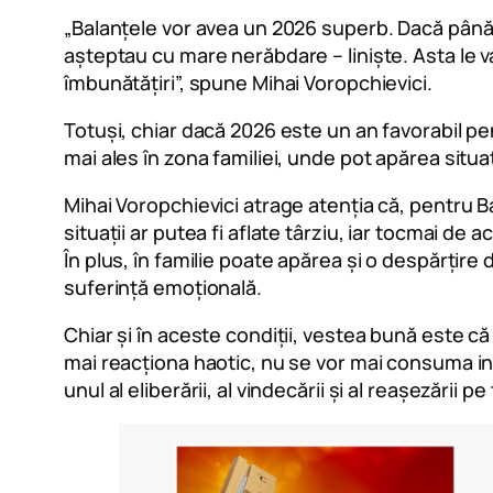
„Balanțele vor avea un 2026 superb. Dacă până a
așteptau cu mare nerăbdare – liniște. Asta le va 
îmbunătățiri”, spune Mihai Voropchievici.
Totuși, chiar dacă 2026 este un an favorabil pe
mai ales în zona familiei, unde pot apărea situa
Mihai Voropchievici atrage atenția că, pentru B
situații ar putea fi aflate târziu, iar tocmai de 
În plus, în familie poate apărea și o despărțire 
suferință emoțională.
Chiar și în aceste condiții, vestea bună este c
mai reacționa haotic, nu se vor mai consuma inu
unul al eliberării, al vindecării și al reașezării pe