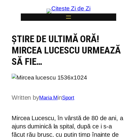
Skip
to
content
ȘTIRE DE ULTIMĂ ORĂ!
6
MIRCEA LUCESCU URMEAZĂ
SĂ FIE…
Written by
in
Maria M
Sport
Mircea Lucescu, în vârstă de 80 de ani, a
ajuns duminică la spital, după ce i s-a
făcut rău brusc, cu puțin timp înainte de